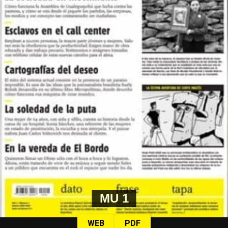
MU 1
WEB
PDF