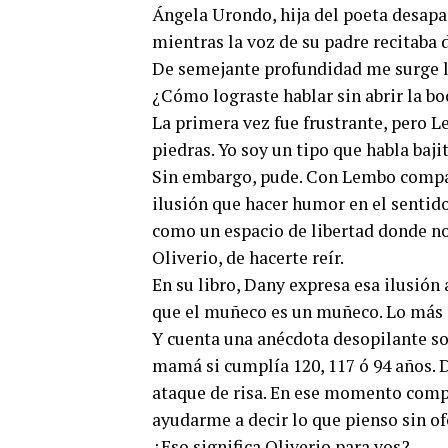
Ángela Urondo, hija del poeta desapa
mientras la voz de su padre recitaba 
De semejante profundidad me surge 
¿Cómo lograste hablar sin abrir la bo
La primera vez fue frustrante, pero L
piedras. Yo soy un tipo que habla baji
Sin embargo, pude. Con Lembo compar
ilusión que hacer humor en el sentid
como un espacio de libertad donde no 
Oliverio, de hacerte reír.
En su libro, Dany expresa esa ilusión a
que el muñeco es un muñeco. Lo más g
Y cuenta una anécdota desopilante so
mamá si cumplía 120, 117 ó 94 años. De
ataque de risa. En ese momento comp
ayudarme a decir lo que pienso sin of
¿Eso significa Oliverio para vos?