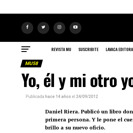
REVISTA MU
SUSCRIBITE
LAVACA EDITORA
MU58
Yo, él y mi otro y
Publicada
hace 14 años
el
24/09/2012
Daniel Riera. Publicó un libro do
primera persona. Y le pone el cue
brillo a su nuevo oficio.