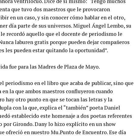
y ahora ventrílocuo. Dice de sí mismo: “Tengo muchos
uenta que tuvo dos maestros que le provocaron
bir en un caso, y sin conocer cómo hablar en el otro,
imer día parte de sus universos. Miguel Ángel Lembo, su
, le recordó aquello que el docente de periodismo le
“Nunca laburen gratis porque pueden dejar compañeros
des les pueden estar quitando la oportunidad”.
vida fue para las Madres de Plaza de Mayo.
el periodismo en el libro que acaba de publicar, sino que
ca en la que ambos maestros confluyeron cuando
ro hay otro punto en que se tocan las letras y la
dupla con la que, explica el “también” poeta Daniel
 quedó establecido este homenaje a dos poetas referentes
o por Girondo. Dany lo hizo explícito en un show
ue ofreció en nuestro Mu.Punto de Encuentro. Ese día