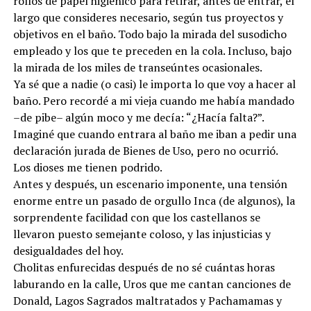
rollos de papel higiénico para retirar, antes de entrar, el
largo que consideres necesario, según tus proyectos y
objetivos en el baño. Todo bajo la mirada del susodicho
empleado y los que te preceden en la cola. Incluso, bajo
la mirada de los miles de transeúntes ocasionales.
Ya sé que a nadie (o casi) le importa lo que voy a hacer al
baño. Pero recordé a mi vieja cuando me había mandado
–de pibe– algún moco y me decía: “¿Hacía falta?”.
Imaginé que cuando entrara al baño me iban a pedir una
declaración jurada de Bienes de Uso, pero no ocurrió.
Los dioses me tienen podrido.
Antes y después, un escenario imponente, una tensión
enorme entre un pasado de orgullo Inca (de algunos), la
sorprendente facilidad con que los castellanos se
llevaron puesto semejante coloso, y las injusticias y
desigualdades del hoy.
Cholitas enfurecidas después de no sé cuántas horas
laburando en la calle, Uros que me cantan canciones de
Donald, Lagos Sagrados maltratados y Pachamamas y