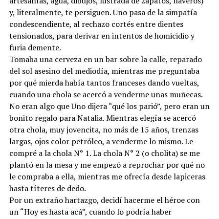
artesanías, agua, dibujos, lustrada de zapatos, llaveros)
y, literalmente, te persiguen. Uno pasa de la simpatía
condescendiente, al rechazo cortés entre dientes
tensionados, para derivar en intentos de homicidio y
furia demente.
Tomaba una cerveza en un bar sobre la calle, reparado
del sol asesino del mediodía, mientras me preguntaba
por qué mierda había tantos franceses dando vueltas,
cuando una chola se acercó a venderme unas muñecas.
No eran algo que Uno dijera “qué los parió”, pero eran un
bonito regalo para Natalia. Mientras elegía se acercó
otra chola, muy jovencita, no más de 15 años, trenzas
largas, ojos color petróleo, a venderme lo mismo. Le
compré a la chola N° 1. La chola N° 2 (o cholita) se me
plantó en la mesa y me empezó a reprochar por qué no
le compraba a ella, mientras me ofrecía desde lapiceras
hasta títeres de dedo.
Por un extraño hartazgo, decidí hacerme el héroe con
un “Hoy es hasta acá”, cuando lo podría haber