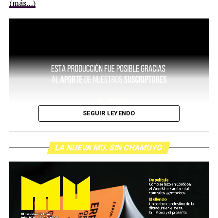
(más…)
SEGUIR LEYENDO
LA NUEVA MU. SIN CHAMUYO