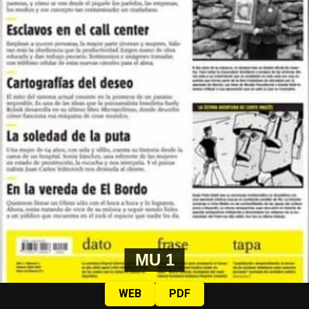
MU 1
WEB
PDF