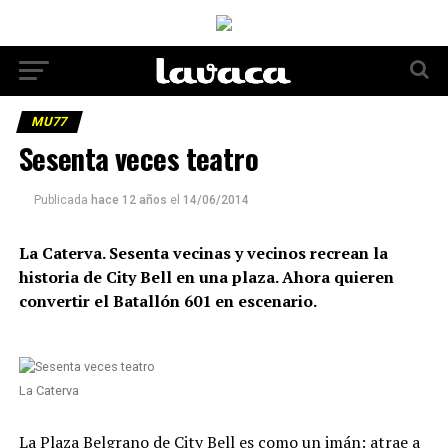
MU77
Sesenta veces teatro
Publicada
hace 12 años
el
14/06/2014
La Caterva. Sesenta vecinas y vecinos recrean la
historia de City Bell en una plaza. Ahora quieren
convertir el Batallón 601 en escenario.
La Caterva
La Plaza Belgrano de City Bell es como un imán: atrae a