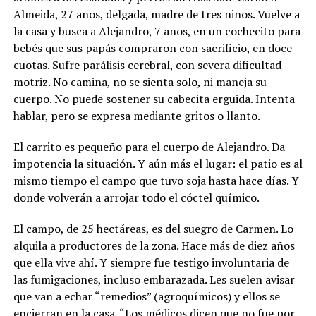
Almeida, 27 años, delgada, madre de tres niños.
Vuelve a
la casa y busca a Alejandro, 7 años, en un cochecito para
bebés que sus papás compraron con sacrificio, en doce
cuotas. Sufre parálisis cerebral, con severa dificultad
motriz. No camina, no se sienta solo, ni maneja su
cuerpo. No puede sostener su cabecita erguida. Intenta
hablar, pero se expresa mediante gritos o llanto.
El carrito es pequeño para el cuerpo de Alejandro. Da
impotencia la situación. Y aún más el lugar: el patio es al
mismo tiempo el campo que tuvo soja hasta hace días. Y
donde volverán a arrojar todo el cóctel químico.
El campo, de 25 hectáreas, es del suegro de Carmen. Lo
alquila a productores de la zona. Hace más de diez años
que ella vive ahí. Y siempre fue testigo involuntaria de
las fumigaciones, incluso embarazada. Les suelen avisar
que van a echar “remedios” (agroquímicos) y ellos se
encierran en la casa. “Los médicos dicen que no fue por