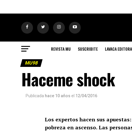
REVISTA MU
SUSCRIBITE
LAVACA EDITORA
MU98
Haceme shock
Publicada
hace 10 años
el
12/04/2016
Los expertos hacen sus apuestas:
pobreza en ascenso. Las personas