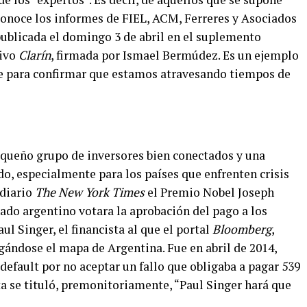
econoce los informes de FIEL, ACM, Ferreres y Asociados
publicada el domingo 3 de abril en el suplemento
tivo
Clarín
, firmada por Ismael Bermúdez. Es un ejemplo
e para confirmar que estamos atravesando tiempos de
equeño grupo de inversores bien conectados y una
ndo, especialmente para los países que enfrenten crisis
 diario
The New York Times
el Premio Nobel Joseph
enado argentino votara la aprobación del pago a los
aul Singer, el financista al que el portal
Bloomberg
,
agándose el mapa de Argentina. Fue en abril de 2014,
efault por no aceptar un fallo que obligaba a pagar 539
ta se tituló, premonitoriamente, “Paul Singer hará que