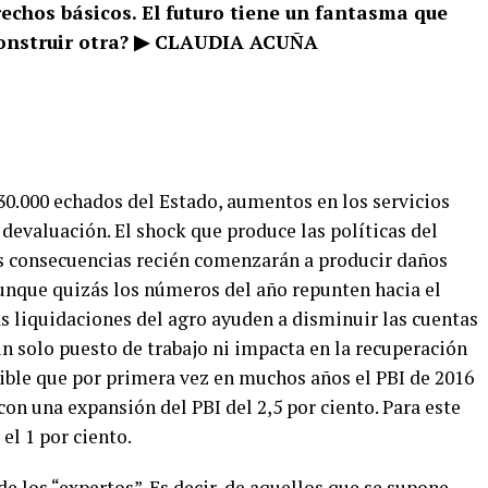
echos básicos. El futuro tiene un fantasma que
construir otra? ▶ CLAUDIA ACUÑA
 30.000 echados del Estado, aumentos en los servicios
y devaluación. El shock que produce las políticas del
us consecuencias recién comenzarán a producir daños
unque quizás los números del año repunten hacia el
s liquidaciones del agro ayuden a disminuir las cuentas
 un solo puesto de trabajo ni impacta en la recuperación
sible que
por primera vez en muchos años el PBI de 2016
con una expansión del PBI del 2,5 por ciento. Para este
 el 1 por ciento.
 de los “expertos”. Es decir, de aquellos que se supone