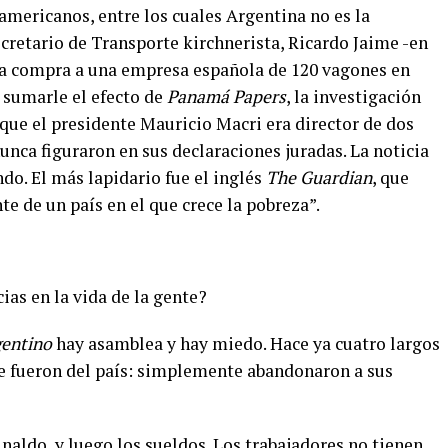
oamericanos, entre los cuales Argentina no es la
ecretario de Transporte kirchnerista, Ricardo Jaime -en
la compra a una empresa española de 120 vagones en
 sumarle el efecto de
Panamá Papers
, la investigación
que el presidente Mauricio Macri era director de dos
nunca figuraron en sus declaraciones juradas. La noticia
ndo.
El más lapidario fue el inglés
The Guardian
, que
te de un país en el que crece la pobreza”.
cias en la vida de la gente?
entino
hay asamblea y hay miedo. Hace ya cuatro largos
e fueron del país: simplemente abandonaron a sus
naldo, y luego los sueldos. Los trabajadores no tienen