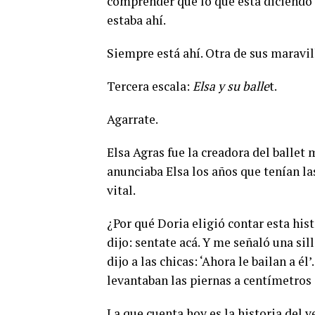
comprender que lo que está diciendo e
estaba ahí.
Siempre está ahí. Otra de sus maravil
Tercera escala:
Elsa y su balle
t.
Agarrate.
Elsa Agras fue la creadora del ballet
anunciaba Elsa los años que tenían las
vital.
¿Por qué Doria eligió contar esta hi
dijo: sentate acá. Y me señaló una sil
dijo a las chicas: ‘Ahora le bailan a 
levantaban las piernas a centímetros d
La que cuenta hoy es la historia del v