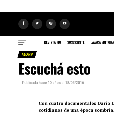
REVISTA MU
SUSCRIBITE
LAVACA EDITORA
MU99
Escuchá esto
Publicada
hace 10 años
el
18/05/2016
Con cuatro documentales Darío Do
cotidianos de una época sombría. 