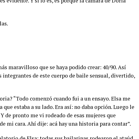
s evidente. Y si lo es, es porque la cámara de Doria
las.
 más maravilloso que se haya podido crear: 40/90. Así
 integrantes de este cuerpo de baile sensual, divertido,
storia? “Todo comenzó cuando fui a un ensayo. Elsa me
la que estaba a su lado. Era así: no daba opción. Luego le
él’. Y de pronto me vi rodeado de esas mujeres que
e mi cara. Ahí dije: acá hay una historia para contar”.
elatorio de Elsa: todas sus bailarinas rodearon el ataúd,