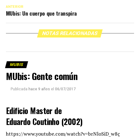
ANTERIOR
MUbis: Un cuerpo que transpira
NOTAS RELACIONADAS
MUBIS
MUbis: Gente común
Publicada
hace 9 años
el
06/07/2017
Edificio Master de
Eduardo
Coutinho
(2002)
https://www.youtube.com/watch?v=brNloSiD_w8ç