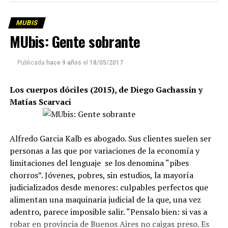
relacionadas a ese problema de representación
audiovisual, los directores
entrevistaron
MUBIS
a
transeúntes
,
escritores,
MUbis: Gente sobrante
estudiantes
y
obreros
. La posibilidad de ver
(y
escuchar)
personas anónima
s
reflexionando sobre su
época hoy parece algo común, pero en ese momento era
Publicada
hace 9 años
el
18/05/2017
una expresión concreta de la democratización de la
palabra, que hasta entonces había sido monopolio
de
Los cuerpos dóciles (2015), de Diego Gachassín y
«la voz de Dios» (la locución objetiva y
omnipres
ente
)
en
Matías Scarvaci
el documental y del
Star
system
en la
ficción
.
El uso la entrevista en
Coutinho
parece ser una
Alfredo Garcia Kalb es abogado. Sus clientes suelen ser
declaración de principios, que luego ahondará
en sus
personas a las que por variaciones de la economía y
siguientes películas con mayor complejidad.
«La
limitaciones del lenguaje se los denomina “pibes
facultad de aprovechar mis recursos disminuye cuando
chorros”. Jóvenes, pobres, sin estudios, la mayoría
su número aumenta», decía Robert
Bresson
en
judicializados desde menores: culpables perfectos que
sus
Notas sobre el cinematógrafo
, máxima que el
alimentan una maquinaria judicial de la que, una vez
director brasilero -fallecido
en
2014
–
parece
tomar al
adentro, parece imposible salir. “Pensalo bien: si vas a
pie de la letra. Pocos directores l
ogran
el nivel de
robar en provincia de Buenos Aires no caigas preso. Es