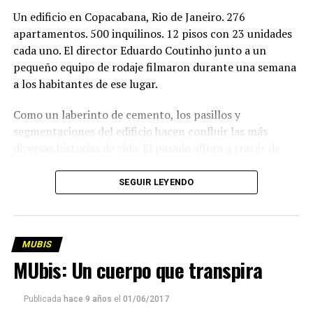
Un edificio en Copacabana, Rio de Janeiro. 276
apartamentos. 500 inquilinos. 12 pisos con 23 unidades
cada uno. E
l director
E
duardo
Coutinho
junto a un
pequeño equipo de rodaje filmaron durante una semana
a los habitantes de ese
lugar.
Como un laberinto de cemento,
los pasillos y
segmentaciones del edificio hacen confluir
las más
diversas historias de vida. E
l pasado aflora
a través de
los
testimonios a cámara y el presente
como
la
ineludible materialidad del espacio
: la arquitectura, el
SEGUIR LEYENDO
diseño urbano y su
influencia las relaciones humana
s.
L
a película solamente tiene entrevistas. Recurso
menospreciado si los hay-
talking
heads
(cabezas que
MUBIS
hablan)-
MUbis: Un cuerpo que transpira
por su supuesta carencia de
destreza
cinematográfica
y su uso degradado y efectista
en la televisión.
Publicada
hace 9 años
el
01/06/2017