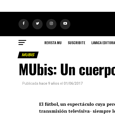
REVISTA MU
SUSCRIBITE
LAVACA EDITORA
MUBIS
MUbis: Un cuerpo
Publicada
hace 9 años
el
01/06/2017
El fútbol, un espectáculo cuya p
transmisión televisiva- siempre l