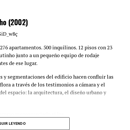
ho
(2002)
SiD_w8ç
 276 apartamentos. 500 inquilinos. 12 pisos con 23
utinho
junto a un pequeño equipo de rodaje
ntes de ese
lugar.
os y segmentaciones del edificio hacen confluir
las
aflora
a través de los
testimonios a cámara y el
del espacio
: la arquitectura, el diseño urbano y
Recurso menospreciado si los
or su supuesta carencia de
GUIR LEYENDO
o y efectista en la televisión.