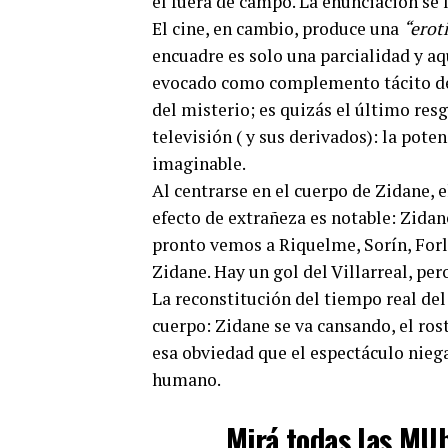
el fuera de campo. La enunciación se l
El cine, en cambio, produce una
“erot
encuadre es solo una parcialidad y aq
evocado como complemento tácito de l
del misterio; es quizás el último resg
televisión ( y sus derivados): la poten
imaginable.
Al centrarse en el cuerpo de Zidane,
efecto de extrañeza es notable: Zidan
pronto vemos a Riquelme, Sorín, For
Zidane. Hay un gol del Villarreal, pe
La reconstitución del tiempo real del 
cuerpo: Zidane se va cansando, el ros
esa obviedad que el espectáculo niega
humano.
Mirá todas las MU