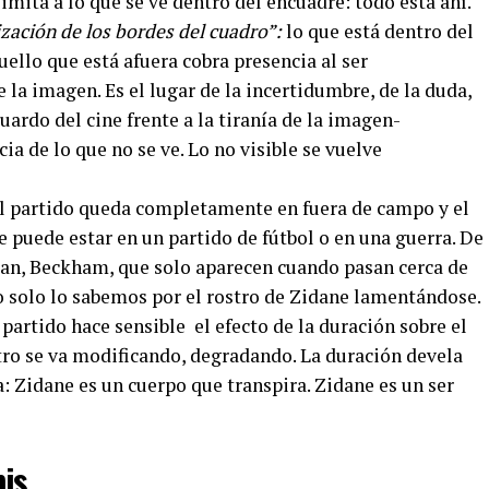
imita a lo que se ve dentro del encuadre: todo está ahí.
ización de los bordes del cuadro”:
lo que está dentro del
uello que está afuera cobra presencia al ser
a imagen. Es el lugar de la incertidumbre, de la duda,
uardo del cine frente a la tiranía de la imagen-
cia de lo que no se ve. Lo no visible se vuelve
 el partido queda completamente en fuera de campo y el
e puede estar en un partido de fútbol o en una guerra. De
lan, Beckham, que solo aparecen cuando pasan cerca de
ro solo lo sabemos por el rostro de Zidane lamentándose.
partido hace sensible el efecto de la duración sobre el
tro se va modificando, degradando. La duración devela
: Zidane es un cuerpo que transpira. Zidane es un ser
bis