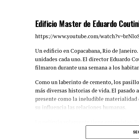
Edificio Master de Eduardo
Coutin
https://www.youtube.com/watch?v=brNlo
Un edificio en Copacabana, Rio de Janeiro.
unidades cada uno. E
l director
E
duardo
Co
filmaron durante una semana a los habita
Como un laberinto de cemento,
los pasill
más diversas historias de vida. E
l pasado 
presente
como
la ineludible materialidad 
su
influencia las relaciones humana
s.
L
a película solamente tiene entrevistas. 
hay-
talking
heads
(cabezas que hablan)-
p
SE
destreza
cinematográfica
y su uso degradad