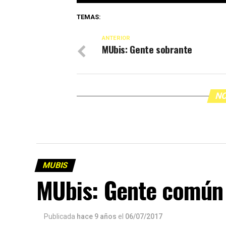
TEMAS:
ANTERIOR
MUbis: Gente sobrante
NO
MUBIS
MUbis: Gente común
Publicada
hace 9 años
el
06/07/2017