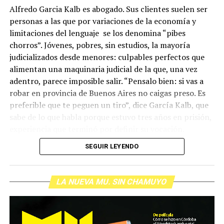
Alfredo Garcia Kalb es abogado. Sus clientes suelen ser
personas a las que por variaciones de la economía y
limitaciones del lenguaje se los denomina “pibes
chorros”. Jóvenes, pobres, sin estudios, la mayoría
judicializados desde menores: culpables perfectos que
alimentan una maquinaria judicial de la que, una vez
adentro, parece imposible salir. “Pensalo bien: si vas a
robar en provincia de Buenos Aires no caigas preso. Es
preferible que te peguen un tiro”, dice García Kalb, que
sabe de lo que habla porque estuvo tres años en prisión,
experiencia que terminó por definir su vocación.
Siguiendo las reuniones con sus clientes, sus visitas a la
SEGUIR LEYENDO
cárcel y, principalmente, su defensa en un juicio oral a
dos jóvenes que robaron una peluquería- momento
central de la película, por la capacidad de registrar
LA NUEVA MU. SIN CHAMUYO
todos los componentes dramáticos en juego-, el
documental se centra en la figura de García Kalb a
través de un registro observacional de una