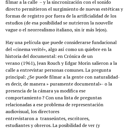
filmar a la calle
–
y
la sincronización con el
sonido
directo
per
mitieron
el surgimiento de nuevas estéticas y
formas de registro por fuera de la artificialidad de los
estudios (de esa posibilidad se nutrieron la nouvelle
vague o el neorrealismo italiano, sin ir más lejos)
.
Hay una película que puede considerarse fundacional
del «cinema verité», algo así como un quiebre en la
historia del documental: en
C
rónica de un
verano
(1961), Jean
Rouch
y Edgar Morin salieron a
la
calle a entrevistar personas comunes. La pregunta
principal
: ¿Se puede filmar a la gente con naturalidad-
es decir, de manera » puramente documental»-
o la
presencia de la cámara ya modifica ese
comportamiento
?
Con una lista de preguntas
relacionadas a ese problema de representación
audiovisual, los directores
entrevistaron
a
transeúntes
,
escritores,
estudiantes
y
obreros
. La posibilidad de ver
(y