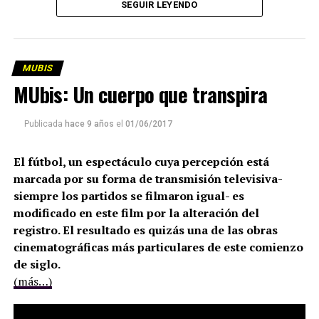
SEGUIR LEYENDO
MUBIS
MUbis: Un cuerpo que transpira
Publicada
hace 9 años
el
01/06/2017
Cortometraje ligero y divertido que reconstruye el ciclo
El fútbol, un espectáculo cuya percepción está
de producción de un tomate, desde que es cultivado
marcada por su forma de transmisión televisiva-
hasta que se convierte en basura. Como una suerte
siempre los partidos se filmaron igual- es
parodia del documental didáctico institucional, esta
modificado en este film por la alteración del
pieza despliega una serie de recursos visuales en forma
registro. El resultado es quizás una de las obras
de collage, apropiándose de ese montaje excéntrico
cinematográficas más particulares de este comienzo
propio de la imagen publicitaria y apostando a la
de siglo.
acumulación y sobreexplicación de la voz en off para
(más…)
ensamblar las piezas de la cadena productiva. De ese
modo reconstruye el ciclo de producción y consumo, ese