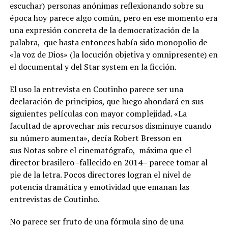
escuchar)
personas anónima
s
reflexionando sobre su
época hoy parece algo común, pero en ese momento era
una expresión concreta de la democratización de la
palabra, que hasta entonces había sido monopolio
de
«la voz de Dios» (la locución objetiva y
omnipres
ente
)
en
el documental y del
Star
system
en la
ficción
.
El uso la entrevista en
Coutinho
parece ser una
declaración de principios, que luego ahondará
en sus
siguientes películas con mayor complejidad.
«La
facultad de aprovechar mis recursos disminuye cuando
su número aumenta», decía Robert
Bresson
en
sus
Notas sobre el cinematógrafo
, máxima que el
director brasilero -fallecido
en
2014
–
parece
tomar al
pie de la letra. Pocos directores l
ogran
el nivel de
potencia dramática y emotividad que emanan las
entrevistas de
Coutinho
.
No parece ser fruto de una fórmula sino de una