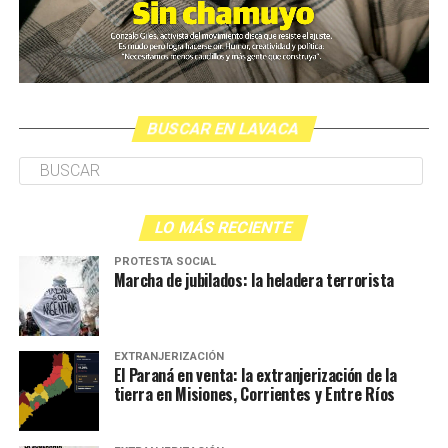
indicar su título
foucaultiano
.
Es un documental sobre la ficción de la justicia, sobre la
teatralidad de los procesos judiciales, sobre la puesta en
escena de esa maquinaria de encierro. Con el panóptico
a cielo abierto- en algoritmos, en cámaras de seguridad,
BUSCAR EN LAVACA
etc- la cárcel ya no es una institución de
disciplinamiento, sino un depósito de gente sobrante. Su
función, si lo pensamos desde la imagen, es meramente
visual: es el lugar donde terminan los cuerpos
que nadie- salvo un abogado y con suerte
LO MÁS RECIENTE
algún familiar-
quiere ver
.
PROTESTA SOCIAL
Marcha de jubilados: la heladera terrorista
MIRALA ACÁ
EXTRANJERIZACIÓN
Más MUbis:
El Paraná en venta: la extranjerización de la
tierra en Misiones, Corrientes y Entre Ríos