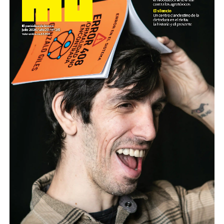
pericia fotográfica impecable. La precisión de la cámara
y la tensión narrativa es tal que uno se pregunta cuánto
de ese registro corresponde a una planificación
ficcional.
A la salida de una función en el Festival de Cine de Mar
del Plata- donde la película ganó tres premios-, un
señor destacó: “Muy bueno el actor principal”, a lo que
todos respondieron con el desprecio de la obviedad: “Es
un documental, no hay actores”. Pero el señor tenía
razón: como abogado, Alfredo García Kalb es un gran
actor. Y no es broma: es alguien que sabe lo que es
construir un personaje, poner en escena el cuerpo y la
oratoria, dirigirse a un público, seducir con la mirada.
Ahí está la potencia de su personaje, la empatía
irresistible que genera su gracia suburbana.
Los cuerpos dóciles
no es una película de denuncia ni
una tesis sobre la institución judicial, como bien podría