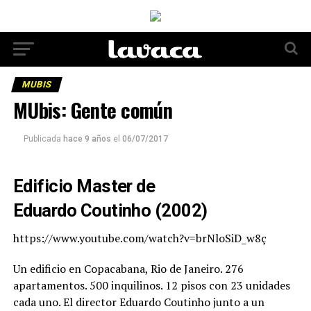
MUBIS
MUbis: Gente común
Publicada
hace 9 años
el
06/07/2017
Edificio Master de
Eduardo
Coutinho
(2002)
https://www.youtube.com/watch?v=brNloSiD_w8ç
Un edificio en Copacabana, Rio de Janeiro. 276
apartamentos. 500 inquilinos. 12 pisos con 23 unidades
cada uno. E
l director
E
duardo
Coutinho
junto a un