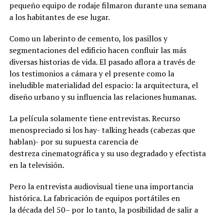
pequeño equipo de rodaje filmaron durante una semana
a los habitantes de ese
lugar.
Como un laberinto de cemento,
los pasillos y
segmentaciones del edificio hacen confluir
las más
diversas historias de vida. E
l pasado aflora
a través de
los
testimonios a cámara y el presente
como
la
ineludible materialidad del espacio
: la arquitectura, el
diseño urbano y su
influencia las relaciones humana
s.
L
a película solamente tiene entrevistas. Recurso
menospreciado si los hay-
talking
heads
(cabezas que
hablan)-
por su supuesta carencia de
destreza
cinematográfica
y su uso degradado y efectista
en la televisión.
Pero la entrevista audiovisual tiene una importancia
histórica. L
a fabricación de equipos portátiles en
la
década
del 50
– por lo tanto, la posibilidad de salir a