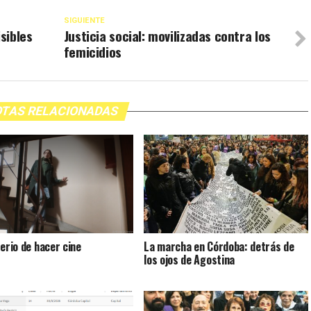
SIGUIENTE
isibles
Justicia social: movilizadas contra los
femicidios
TAS RELACIONADAS
terio de hacer cine
La marcha en Córdoba: detrás de
los ojos de Agostina