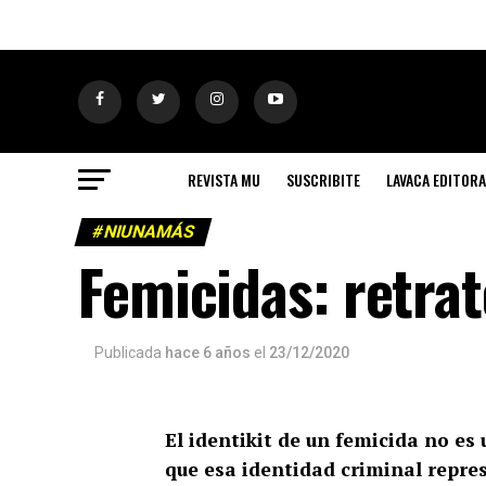
REVISTA MU
SUSCRIBITE
LAVACA EDITORA
#NIUNAMÁS
Femicidas: retrat
Publicada
hace 6 años
el
23/12/2020
El identikit de un femicida no es 
que esa identidad criminal repre