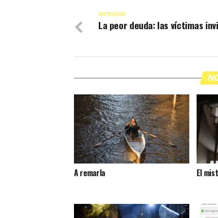
ANTERIOR
La peor deuda: las víctimas inv
NO
A remarla
El mis