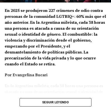
En 2025 se produjeron 227 crímenes de odio contra
personas de la comunidad LGTBIQ+: 60% más que el
año anterior. En la Argentina mileísta, cada 38 horas
una persona es atacada a causa de su orientación
sexual o identidad de género.
El combustible: la
violencia y discriminación desde el gobierno,
empezando por el Presidente, y el
desmantelamiento de políticas públicas. La
precarización de la vida privada y lo que ocurre
cuando el Estado se retira.
Por Evangelina Bucari
En la Argentina mileísta, cada 38 horas una persona es
atacada a causa de su orientación sexual o identidad de
género. En Cañuelas, un hombre le prendió fuego a la
SEGUIR LEYENDO
casa de una pareja de lesbianas. En Recoleta, dos
mujeres, de 26 y 24 años, caminaban de la mano cuando