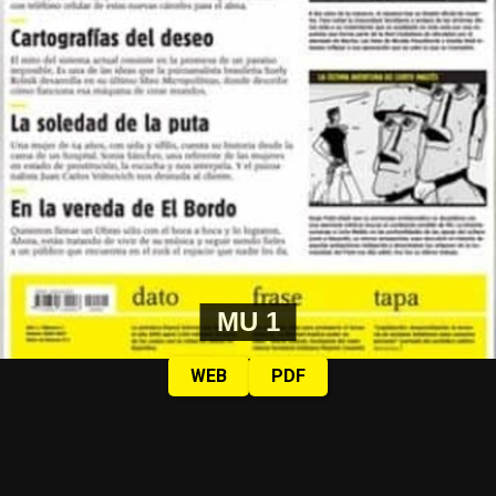
Foto: Juan Valeiro/ lavaca.org
Las mujeres de Córdoba ganando las calles, pese a la lluvia, y pese a
todo.
Fotos: Nany Palazzini /lavaca.org
MU 1
WEB
PDF