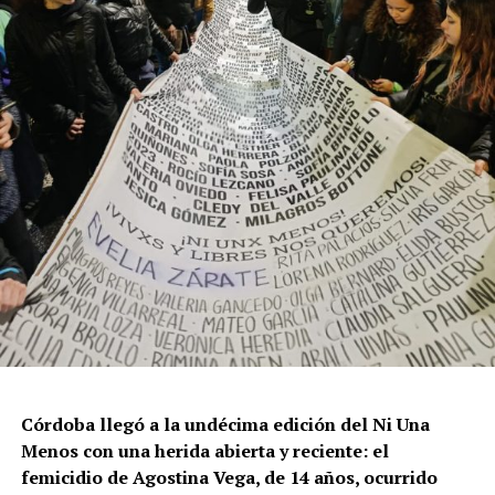
La violencia por odio hacia el colectivo LGBT+ se
intensificó en un contexto de desmantelamiento de
políticas públicas, vaciamiento de organismos de
protección, paralización de la agenda legislativa en
materia de derechos y consolidación de discursos
fascistas que estigmatizan a la diversidad.
Para María Rachid, titular del Instituto contra la
Discriminación de la Ciudad de Buenos Aires e
integrante de la Federación Argentina LGBT+
(FALGBT), el drástico aumento de estos crímenes en
Argentina no puede separarse de los discursos de odio
que provienen del gobierno nacional. “Tanto el
presidente como funcionarios y allegados se expresan
de manera violenta y discriminatoria hacia la comunidad
Córdoba llegó a la undécima edición del Ni Una
LGBT en general y, principalmente, hacia la comunidad
Menos con una herida abierta y reciente: el
trans”, describe Rachid. “Y eso –agrega– genera mayor
femicidio de Agostina Vega, de 14 años, ocurrido
violencia y discriminación en la vida cotidiana. Esos