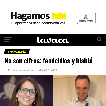
#NIUNAMÁS
No son cifras: femicidios y blablá
Publicada
hace 2 años
el
26/12/2024