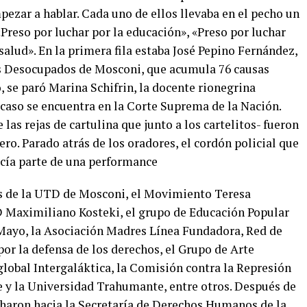
pezar a hablar. Cada uno de ellos llevaba en el pecho un
Preso por luchar por la educación», «Preso por luchar
 salud». En la primera fila estaba José Pepino Fernández,
s Desocupados de Mosconi, que acumula 76 causas
, se paró Marina Schifrin, la docente rionegrina
 caso se encuentra en la Corte Suprema de la Nación.
las rejas de cartulina que junto a los cartelitos- fueron
ro. Parado atrás de los oradores, el cordón policial que
recía parte de una performance
s de la UTD de Mosconi, el Movimiento Teresa
 Maximiliano Kosteki, el grupo de Educación Popular
 Mayo, la Asociación Madres Línea Fundadora, Red de
por la defensa de los derechos, el Grupo de Arte
 global Intergaláktica, la Comisión contra la Represión
e y la Universidad Trahumante, entre otros. Después de
haron hacia la Secretaría de Derechos Humanos de la