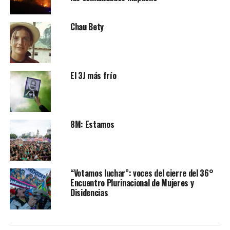
Chau Bety
El 3J más frío
8M: Estamos
“Votamos luchar”: voces del cierre del 36°
Encuentro Plurinacional de Mujeres y
Disidencias