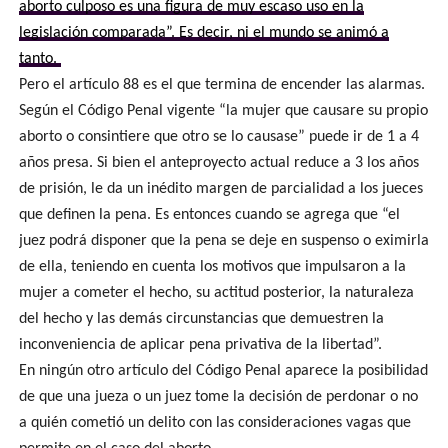
aborto culposo es una figura de muy escaso uso en la
legislación comparada”. Es decir, ni el mundo se animó a
tanto.
Pero el artículo 88 es el que termina de encender las alarmas.
Según el Código Penal vigente “la mujer que causare su propio
aborto o consintiere que otro se lo causase” puede ir de 1 a 4
años presa. Si bien el anteproyecto actual reduce a 3 los años
de prisión, le da un inédito margen de parcialidad a los jueces
que definen la pena. Es entonces cuando se agrega que “el
juez podrá disponer que la pena se deje en suspenso o eximirla
de ella, teniendo en cuenta los motivos que impulsaron a la
mujer a cometer el hecho, su actitud posterior, la naturaleza
del hecho y las demás circunstancias que demuestren la
inconveniencia de aplicar pena privativa de la libertad”.
En ningún otro artículo del Código Penal aparece la posibilidad
de que una jueza o un juez tome la decisión de perdonar o no
a quién cometió un delito con las consideraciones vagas que