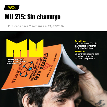
NOTA
MU 215: Sin chamuyo
Publicada
hace 2 semanas
el
24/07/2026