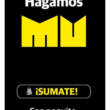
es a través del interrogante, que puedan encarnar la
pregunta», comparte Gonzalo, de 41 años.
Década perdida: Marta Montero,
mamá de Lucía Pérez
“Estamos como el día 1”. La frase de la madre de la joven
asesinada en 2016 remite a aquel año: cuando
denunciaron que dos narcofemicidas habían abusado y