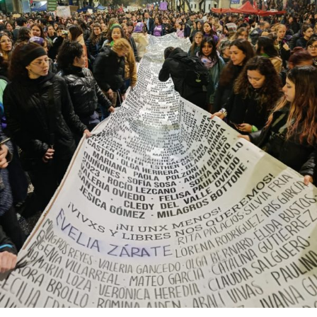
abajo. Viaje en barco de MU desde el bajo delta
Descargar la Mu en PDF
bonaerense, para conocer y escuchar a isleños,
productores, docentes, ambientalistas y vecinos que
resisten otra avanzada sobre un territorio en disputa.
Por Francisco Pandolfi