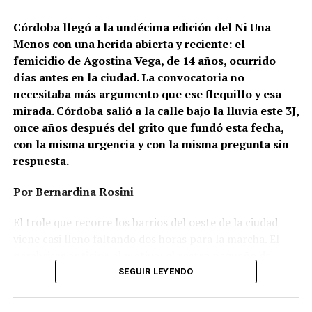
Córdoba llegó a la undécima edición del Ni Una
Menos con una herida abierta y reciente: el
femicidio de Agostina Vega, de 14 años, ocurrido
días antes en la ciudad. La convocatoria no
necesitaba más argumento que ese flequillo y esa
mirada. Córdoba salió a la calle bajo la lluvia este 3J,
once años después del grito que fundó esta fecha,
con la misma urgencia y con la misma pregunta sin
respuesta.
Por Bernardina Rosini
Ganar la vida
: La historia de (no)
El trole que recorre los barrios del oeste de la ciudad
ficción de Sabrina Ortiz
viene casi lleno faltando dos horas para la marcha. El
parabrisas anticipa el motivo: el rostro pequeño de
Agostina Vega, 14 años. Era fácil intuir que será una
SEGUIR LEYENDO
Su hijo Ciro tenía 120 veces más agrotóxicos que lo
marcha que desbordará una ciudad que expresa
“admisible”. Su hija Fiamma, 100 veces más; ella, 58.
Gonzalo Giles, pensador y
hartazgo. Nadie mira los barrios de Córdoba, nadie
Viven en Pergamino, llamada “la capital del veneno”,