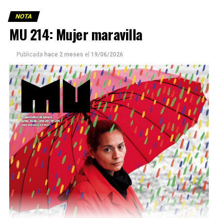
NOTA
MU 214: Mujer maravilla
Publicada
hace 2 meses
el
19/06/2026
Este número 215 de MU ☝️viene con doble tapa, que
podría ser una frase:
Sin chamuyo, a remarla.
Descargar la Mu en PDF