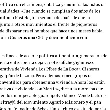
lítica con el crimen», enfatiza y enumera las listas de
asualidades: «Fue cuando se cumplían dos años de los
miliano Kosteki, una semana después de que la
 junto a otros movimientos el frente de piqueteros
o de disparar era el hombre que hace unos meses había
ron a Cisneros una CPU y documentación con
es líneas de acción: política alimentaria, generación de
uerta entreabierta deja ver otro afiche gigantesco.
rativa de Vivienda Los Pibes de La Boca». Cisneros
galpón de la zona. Pero además, cinco grupos de
onventillos para obtener una vivienda. Ahora los están
erativa de vivienda con Martín», dice una morocha que
iendo un impecable guardapolvo blanco. Vende facturas
a Titrayjú del Movimiento Agrario Misionero y el pan
ordón (el padre de Sebastián, el chico asesinado por la