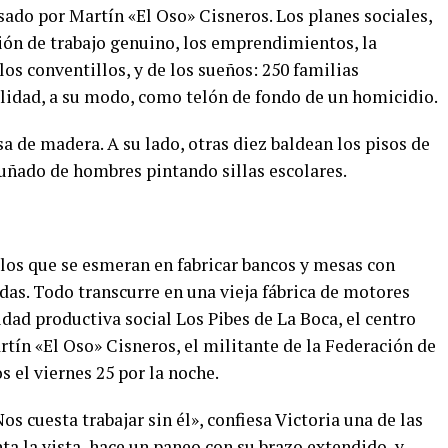
do por Martín «El Oso» Cisneros. Los planes sociales,
ción de trabajo genuino, los emprendimientos, la
los conventillos, y de los sueños: 250 familias
lidad, a su modo, como telón de fondo de un homicidio.
 de madera. A su lado, otras diez baldean los pisos de
uñado de hombres pintando sillas escolares.
los que se esmeran en fabricar bancos y mesas con
das. Todo transcurre en una vieja fábrica de motores
idad productiva social Los Pibes de La Boca, el centro
ín «El Oso» Cisneros, el militante de la Federación de
s el viernes 25 por la noche.
os cuesta trabajar sin él», confiesa Victoria una de las
a la vista, hace un paneo con su brazo extendido, y