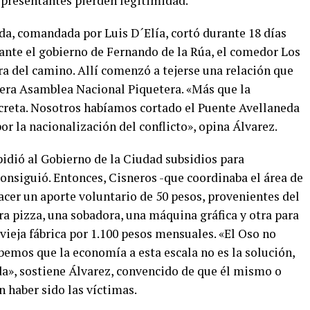
epresentantes pierden legitimidad.
da, comandada por Luis D´Elía, cortó durante 18 días
rante el gobierno de Fernando de la Rúa, el comedor Los
era del camino. Allí comenzó a tejerse una relación que
mera Asamblea Nacional Piquetera. «Más que la
creta. Nosotros habíamos cortado el Puente Avellaneda
or la nacionalización del conflicto», opina Álvarez.
idió al Gobierno de la Ciudad subsidios para
nsiguió. Entonces, Cisneros -que coordinaba el área de
er un aporte voluntario de 50 pesos, provenientes del
a pizza, una sobadora, una máquina gráfica y otra para
 vieja fábrica por 1.100 pesos mensuales. «El Oso no
bemos que la economía a esta escala no es la solución,
da», sostiene Álvarez, convencido de que él mismo o
 haber sido las víctimas.