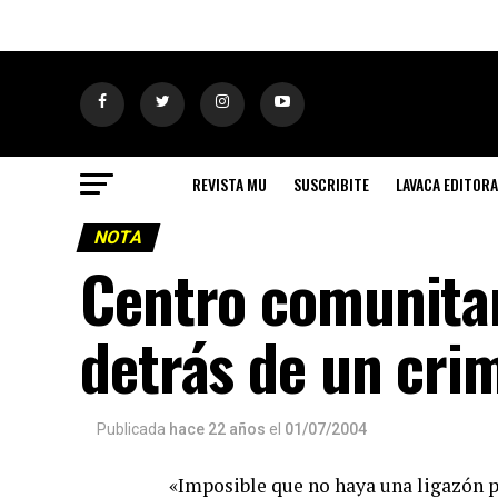
REVISTA MU
SUSCRIBITE
LAVACA EDITORA
NOTA
Centro comunitari
detrás de un cri
Publicada
hace 22 años
el
01/07/2004
«Imposible que no haya una ligazón po