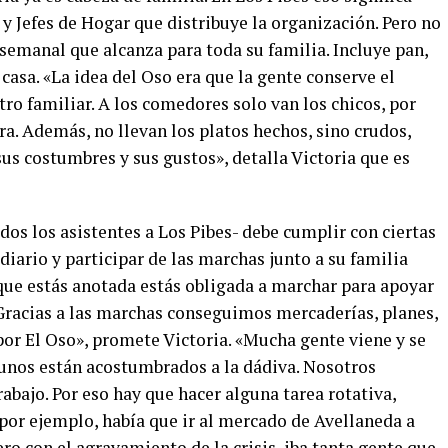
 y Jefes de Hogar que distribuye la organización. Pero no
 semanal que alcanza para toda su familia. Incluye pan,
 casa. «La idea del Oso era que la gente conserve el
o familiar. A los comedores solo van los chicos, por
ra. Además, no llevan los platos hechos, sino crudos,
us costumbres y sus gustos», detalla Victoria que es
dos los asistentes a Los Pibes- debe cumplir con ciertas
diario y participar de las marchas junto a su familia
que estás anotada estás obligada a marchar para apoyar
Gracias a las marchas conseguimos mercaderías, planes,
or El Oso», promete Victoria. «Mucha gente viene y se
unos están acostumbrados a la dádiva. Nosotros
abajo. Por eso hay que hacer alguna tarea rotativa,
 por ejemplo, había que ir al mercado de Avellaneda a
ero con el agravamiento de la crisis, iba tanta gente que