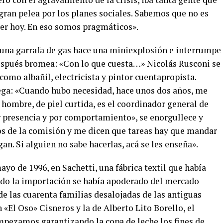
 gran pelea por los planes sociales. Sabemos que no es
mer hoy. En eso somos pragmáticos».
 una garrafa de gas hace una miniexplosión e interrumpe
 después bromea: «Con lo que cuesta…» Nicolás Rusconi se
como albañil, electricista y pintor cuentapropista.
rega: «Cuando hubo necesidad, hace unos dos años, me
 hombre, de piel curtida, es el coordinador general de
or presencia y por comportamiento», se enorgullece y
los de la comisión y me dicen que tareas hay que mandar
an. Si alguien no sabe hacerlas, acá se les enseña».
ayo de 1996, en Sachetti, una fábrica textil que había
do la importación se había apoderado del mercado
 de las cuarenta familias desalojadas de las antiguas
n «El Oso» Cisneros y la de Alberto Lito Borello, el
pezamos garantizando la copa de leche los fines de