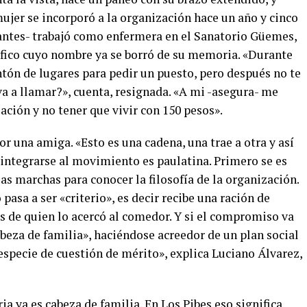
mujer se incorporó a la organización hace un año y cinco
antes- trabajó como enfermera en el Sanatorio Güemes,
ífico cuyo nombre ya se borró de su memoria. «Durante
n de lugares para pedir un puesto, pero después no te
a a llamar?», cuenta, resignada. «A mi -asegura- me
lación y no tener que vivir con 150 pesos».
or una amiga. «Esto es una cadena, una trae a otra y así
 integrarse al movimiento es paulatina. Primero se es
 las marchas para conocer la filosofía de la organización.
pasa a ser «criterio», es decir recibe una ración de
s de quien lo acercó al comedor. Y si el compromiso va
beza de familia», haciéndose acreedor de un plan social
 especie de cuestión de mérito», explica Luciano Álvarez,
ria ya es cabeza de familia. En Los Pibes eso significa