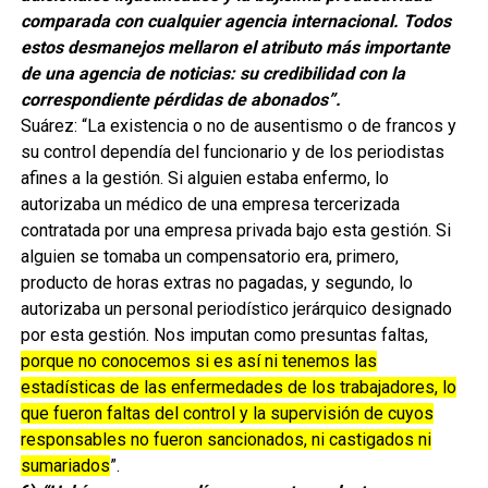
comparada con cualquier agencia internacional. Todos
estos desmanejos mellaron el atributo más importante
de una agencia de noticias: su credibilidad con la
correspondiente pérdidas de abonados”.
Suárez: “La existencia o no de ausentismo o de francos y
su control dependía del funcionario y de los periodistas
afines a la gestión. Si alguien estaba enfermo, lo
autorizaba un médico de una empresa tercerizada
contratada por una empresa privada bajo esta gestión. Si
alguien se tomaba un compensatorio era, primero,
producto de horas extras no pagadas, y segundo, lo
autorizaba un personal periodístico jerárquico designado
por esta gestión. Nos imputan como presuntas faltas,
porque no conocemos si es así ni tenemos las
estadísticas de las enfermedades de los trabajadores, lo
que fueron faltas del control y la supervisión de cuyos
responsables no fueron sancionados, ni castigados ni
sumariados
”.