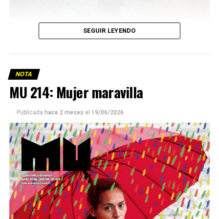
SEGUIR LEYENDO
NOTA
MU 214: Mujer maravilla
Publicada
hace 2 meses
el
19/06/2026
Este número 215 de MU ☝️viene con doble tapa, que
podría ser una frase:
Sin chamuyo, a remarla.