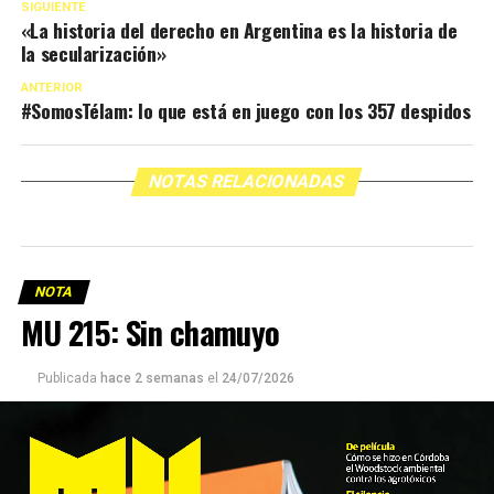
SIGUIENTE
«La historia del derecho en Argentina es la historia de
la secularización»
ANTERIOR
#SomosTélam: lo que está en juego con los 357 despidos
NOTAS RELACIONADAS
NOTA
MU 215: Sin chamuyo
Publicada
hace 2 semanas
el
24/07/2026