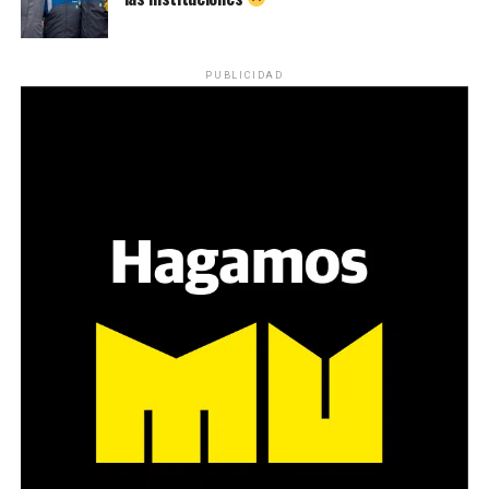
reparten lienzos con los ojos serigrafiados de Agostina.
Los ojos y su flequillo de nena.
PUBLICIDAD
Varones
Hay varios hombres presentes: padres con sus hijas,
grupos de amigos, novios. «Con los pares que no tienen
sensibilidad al tema, la conversación se vuelve muy
estratégica, hay que evitar el choque frontal. Mi método
es a través del interrogante, que puedan encarnar la
pregunta», comparte Gonzalo, de 41 años.