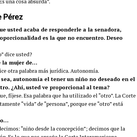
Es una cosa absurda”.
e Pérez
 que usted acaba de responderle a la senadora,
roporcionalidad es la que no encuentro. Deseo
o” dice usted?
de la mujer de…
ice otra palabra más jurídica. Autonomía.
O sea, autonomía el tener un niño no deseado en el
tro. ¿Ahí, usted ve proporcional al tema?
e, fíjese. Esa palabra que ha utilizado el “otro”. La Corte
tamente “vida” de “persona”, porque ese “otro” está
ano…
decimos: “niño desde la concepción”; decimos que la
ón. Es lo que nos enseña la Corte Interamericana