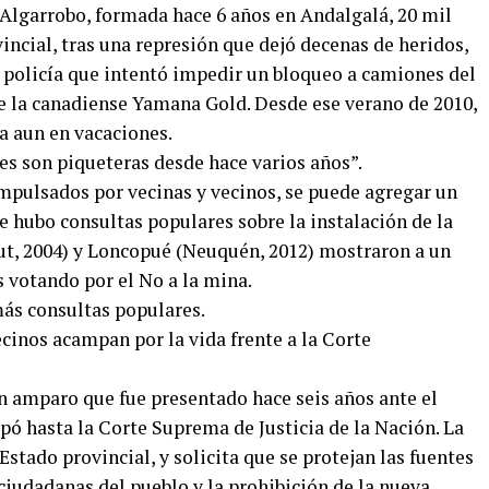
 Algarrobo, formada hace 6 años en Andalgalá, 20 mil
vincial, tras una represión que dejó decenas de heridos,
 policía que intentó impedir un bloqueo a camiones del
e la canadiense Yamana Gold. Desde ese verano de 2010,
ta aun en vacaciones.
nes son piqueteras desde hace varios años”.
impulsados por vecinas y vecinos, se puede agregar un
ue hubo consultas populares sobre la instalación de la
but, 2004) y Loncopué (Neuquén, 2012) mostraron a un
 votando por el No a la mina.
más consultas populares.
n amparo que fue presentado hace seis años ante el
pó hasta la Corte Suprema de Justicia de la Nación. La
tado provincial, y solicita que se protejan las fuentes
 ciudadanas del pueblo y la prohibición de la nueva