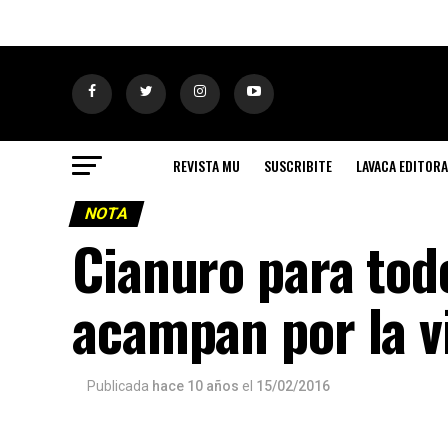
REVISTA MU
SUSCRIBITE
LAVACA EDITORA
NOTA
Cianuro para tod
acampan por la vi
Publicada
hace 10 años
el
15/02/2016