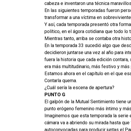
cabeza e inventaron una técnica maravillosa
En las siguientes temporadas fueron per
transformar a una víctima en sobreviviente
Y así, cada temporada presentó otra forma
político, en el ágora cotidiana que todo l
Mientras tanto, arriba se contaba otra histo
En la temporada 33 sucedió algo que des
decidieron juntarse una vez al año para i
fuera la historia que cada edición contara
era más multitudinario, más festivo y más 
Estamos ahora en el capítulo en el que esa
Contarla quema.
¿Cuál sería la escena de apertura?
PUNTO G
El galpón de la Mutual Sentimiento tiene u
punto erógeno femenino más íntimo y más
Imaginemos que esta temporada la serie em
cámara va a abriendo su mirada hasta que 
autoconvocadas para producir juntas el Par