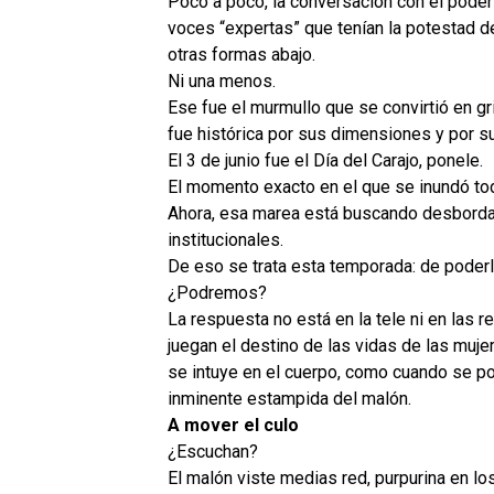
Poco a poco, la conversación con el poder 
voces “expertas” que tenían la potestad 
otras formas abajo.
Ni una menos.
Ese fue el murmullo que se convirtió en gr
fue histórica por sus dimensiones y por s
El 3 de junio fue el Día del Carajo, ponele.
El momento exacto en el que se inundó tod
Ahora, esa marea está buscando desbordar
institucionales.
De eso se trata esta temporada: de poderl
¿Podremos?
La respuesta no está en la tele ni en las 
juegan el destino de las vidas de las muj
se intuye en el cuerpo, como cuando se pon
inminente estampida del malón.
A mover el culo
¿Escuchan?
El malón viste medias red, purpurina en lo