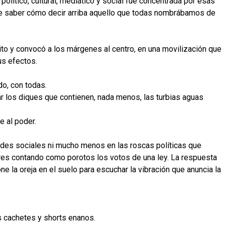
político, cultural, mediático y social fue concentrada por esas
de saber cómo decir arriba aquello que todas nombrábamos de
ito y convocó a los márgenes al centro, en una movilización que
us efectos.
o, con todas.
 los diques que contienen, nada menos, las turbias aguas
e al poder.
redes sociales ni mucho menos en las roscas políticas que
eres contando como porotos los votos de una ley. La respuesta
e la oreja en el suelo para escuchar la vibración que anuncia la
s cachetes y shorts enanos.