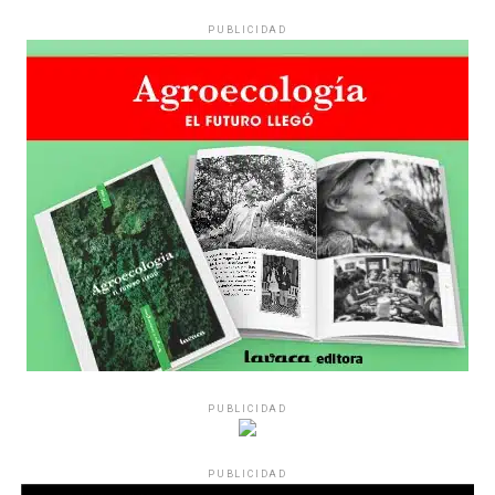
PUBLICIDAD
Hay varios hombres presentes: padres con sus hijas,
grupos de amigos, novios. «Con los pares que no tienen
sensibilidad al tema, la conversación se vuelve muy
estratégica, hay que evitar el choque frontal. Mi método
es a través del interrogante, que puedan encarnar la
pregunta», comparte Gonzalo, de 41 años.
PUBLICIDAD
Década perdida: Marta Montero,
PUBLICIDAD