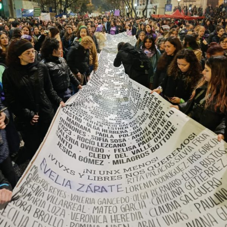
abajo. Viaje en barco de MU desde el bajo delta
Descargar la Mu en PDF
bonaerense, para conocer y escuchar a isleños,
productores, docentes, ambientalistas y vecinos que
resisten otra avanzada sobre un territorio en disputa.
Por Francisco Pandolfi