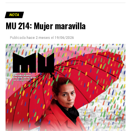
NOTA
MU 214: Mujer maravilla
Publicada
hace 2 meses
el
19/06/2026
Este número 215 de MU ☝️viene con doble tapa, que
podría ser una frase:
Sin chamuyo, a remarla.
Descargar la Mu en PDF