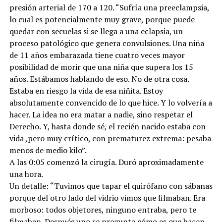
presión arterial de 170 a 120. “Sufría una preeclampsia,
lo cual es potencialmente muy grave, porque puede
quedar con secuelas si se llega a una eclapsia, un
proceso patológico que genera convulsiones. Una niña
de 11 años embarazada tiene cuatro veces mayor
posibilidad de morir que una niña que supera los 15
años. Estábamos hablando de eso. No de otra cosa.
Estaba en riesgo la vida de esa niñita. Estoy
absolutamente convencido de lo que hice. Y lo volvería a
hacer. La idea no era matar a nadie, sino respetar el
Derecho. Y, hasta donde sé, el recién nacido estaba con
vida ,pero muy crítico, con prematurez extrema: pesaba
menos de medio kilo”.
A las 0:05 comenzó la cirugía. Duró aproximadamente
una hora.
Un detalle: “Tuvimos que tapar el quirófano con sábanas
porque del otro lado del vidrio vimos que filmaban. Era
morboso: todos objetores, ninguno entraba, pero te
filmaban. Después uno se pregunta cómo es que hacen