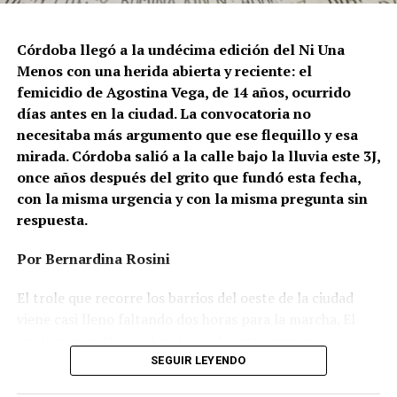
Córdoba llegó a la undécima edición del Ni Una
Menos con una herida abierta y reciente: el
femicidio de Agostina Vega, de 14 años, ocurrido
días antes en la ciudad. La convocatoria no
necesitaba más argumento que ese flequillo y esa
mirada. Córdoba salió a la calle bajo la lluvia este 3J,
once años después del grito que fundó esta fecha,
con la misma urgencia y con la misma pregunta sin
respuesta.
Por Bernardina Rosini
Ganar la vida
: La historia de (no)
El trole que recorre los barrios del oeste de la ciudad
ficción de Sabrina Ortiz
viene casi lleno faltando dos horas para la marcha. El
parabrisas anticipa el motivo: el rostro pequeño de
Agostina Vega, 14 años. Era fácil intuir que será una
SEGUIR LEYENDO
Su hijo Ciro tenía 120 veces más agrotóxicos que lo
marcha que desbordará una ciudad que expresa
“admisible”. Su hija Fiamma, 100 veces más; ella, 58.