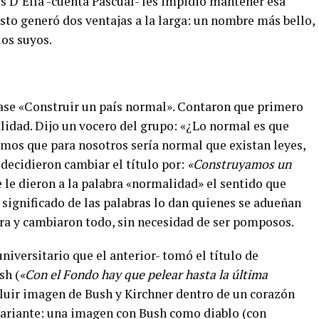
is D’Elía -cuenta Pascual- les impidió mantener esa
to generó dos ventajas a la larga: un nombre más bello,
los suyos.
ase «Construir un país normal». Contaron que primero
lidad. Dijo un vocero del grupo: «¿Lo normal es que
mos que para nosotros sería normal que existan leyes,
 decidieron cambiar el título por:
«Construyamos un
se le dieron a la palabra «normalidad» el sentido que
el significado de las palabras lo dan quienes se adueñan
ra y cambiaron todo, sin necesidad de ser pomposos.
iversitario que el anterior- tomó el título de
sh (
«Con el Fondo hay que pelear hasta la última
ncluir imagen de Bush y Kirchner dentro de un corazón
 variante: una imagen con Bush como diablo (con