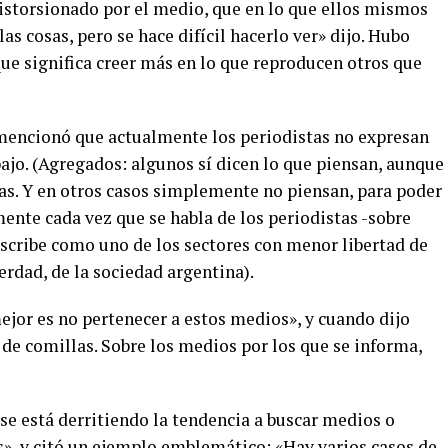
distorsionado por el medio, que en lo que ellos mismos
as cosas, pero se hace difícil hacerlo ver» dijo. Hubo
ue significa creer más en lo que reproducen otros que
 mencionó que actualmente los periodistas no expresan
ajo. (Agregados: algunos sí dicen lo que piensan, aunque
as. Y en otros casos simplemente no piensan, para poder
ente cada vez que se habla de los periodistas -sobre
escribe como uno de los sectores con menor libertad de
erdad, de la sociedad argentina).
ejor es no pertenecer a estos medios», y cuando dijo
de comillas. Sobre los medios por los que se informa,
se está derritiendo la tendencia a buscar medios o
», y citó un ejemplo emblemático: «Hay varios casos de