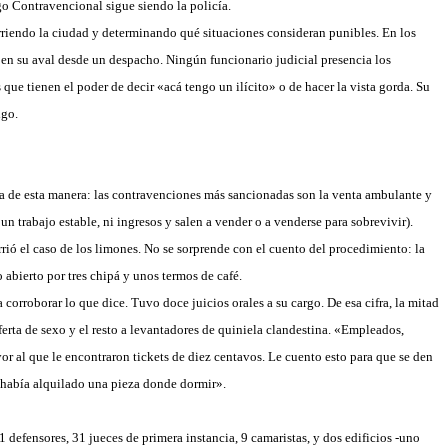
igo Contravencional sigue siendo
la policía.
orriendo la ciudad y determinando qué situaciones consideran punibles. En los
iben su aval desde un despacho. Ningún funcionario judicial presencia los
s que tienen el poder de decir «acá tengo un ilícito» o de hacer la vista gorda. Su
igo.
tiza de esta manera: las contravenciones más sancionadas son la venta ambulante y
 un trabajo estable, ni ingresos y salen a vender o a venderse para sobrevivir).
rió el caso de los limones. No se sorprende con el cuento del procedimiento: la
 abierto por tres chipá y unos termos de café.
corroborar lo que dice. Tuvo doce juicios orales a su cargo. De esa cifra, la mitad
erta de sexo y el resto a levantadores de quiniela clandestina. «Empleados,
or al que le encontraron tickets de diez centavos. Le cuento esto para que se den
 había alquilado una pieza donde dormir».
1 defensores, 31 jueces de primera instancia, 9 camaristas, y dos edificios -uno