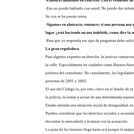
-Entonces hablemos en concreto. Con el vendedor de 
-Eso no puedo hablarlo con usted. No puedo dar informa
Su voz se ha puesto tensa.
-Sigamos en abstracto, entonces: si una persona usa 
lugar ¿está haciendo un uso indebido, como dice la n
-Para que yo responda ese tipo de preguntas debe solicita
La gran reguladora
Para algunos expertos en derecho, la justicia contraven
la calle. Especialmente en ciudades como Buenos Aires,
pobreza del conurbano. No casualmente, los legislador
protestas de 2001 y 2002.
El uso del Código es, por esto, clave en el diseño de la 
la policía, la instan a actuar de una determinada maner
Estado atienda una situación social de desigualdad, en 
Pueden considerar que los derechos sociales y económic
decomise la mercadería y avanzar con
la acusación.
La pista de los limones llega hasta acá porque la máqui