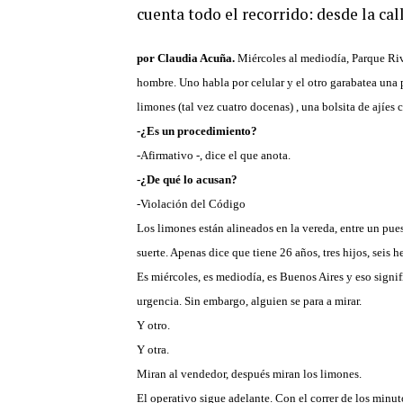
cuenta todo el recorrido: desde la cal
por Claudia Acuña.
Miércoles al mediodía, Parque Riva
hombre. Uno habla por celular y el otro garabatea una pl
limones (tal vez cuatro docenas) , una bolsita de ajíes 
-¿Es un procedimiento?
-Afirmativo -, dice el que anota.
-¿De qué lo acusan?
-Violación del Código
Los limones están alineados en la vereda, entre un pues
suerte. Apenas dice que tiene 26 años, tres hijos, seis 
Es miércoles, es mediodía, es Buenos Aires y eso sign
urgencia. Sin embargo, alguien se para a mirar.
Y otro.
Y otra.
Miran al vendedor, después miran los limones.
El operativo sigue adelante. Con el correr de los minut