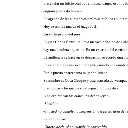
presenciar un juicio oral por el mismo cargo: uso indeb
engranaje de esta Justicia.
La agenda de las audiencias orales se publica en intern
Hoy se realiza una en el juzgado 2.
En el despacho del juez
El juez Carlos Bentolila lleva un saco príncipe de Gale
hay una bandera argentina. En un extremo del escritori
La audiencia se hace en su despacho: se acordó una pro
La ceremonia se inicia en voz alta, cuando una emplea
Por la puerta aparece una mujer boliviana.
Su nombre es Coca Choque y está acusada de «ocupación 
pies juntos y las manos en el regazo. El juez dice:
-¿Le explicaron las cláusulas del acuerdo?
-Sí, señor.
-Si usted no cumple, la suspensión del juicio deja de 
-Sí -repite Coca.
-Quiero decir: si no cumple lo convenido…