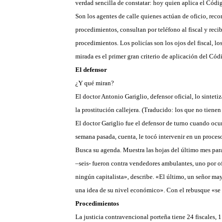
verdad sencilla de constatar: hoy quien aplica el Cód
Son los agentes de calle quienes actúan de oficio, rec
procedimientos, consultan por teléfono al fiscal y rec
procedimientos. Los policías son los ojos del fiscal, lo
mirada es el primer gran criterio de aplicación del Cód
El defensor
¿Y qué miran?
El doctor Antonio Gariglio, defensor oficial, lo sinte
la prostitución callejera. (Traducido: los que no tienen
El doctor Gariglio fue el defensor de turno cuando ocur
semana pasada, cuenta, le tocó intervenir en un proceso
Busca su agenda. Muestra las hojas del último mes para 
–seis- fueron contra vendedores ambulantes, uno por of
ningún capitalista», describe. «El último, un señor may
una idea de su nivel económico». Con el rebusque «se
Procedimientos
La justicia contravencional porteña tiene 24 fiscales, 1