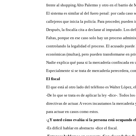
frente al shopping Alto Palermo y otro en el barrio de
El sistema es similar al del fuero penal: por cada cas
callejeros que inicia la policía. Para proceder, pueden
Después, la fiscalía cita a declarar al imputado. Los d
Faltas, porque en ese caso solo hay un proceso administ
controlando la legalidad el proceso. El acusado puede l
económicas (multas), pero pueden transformarse en pris
Nadie explica qué pasa si la mercadería confiscada en u
Especialmente si se trata de mercadería perecedera, co
El
fiscal
El que está al otro lado del teléfono es Walter López, e
-De lo que se trata es de aplicar la ley -dice-. Todos lo
directivas de actuar. A veces incautamos la mercadería y
para actuar en casos como estos.
-¿Y usted cómo evalúa si la persona está ocupando el 
-Es difícil hablar en abstracto -dice el fiscal.