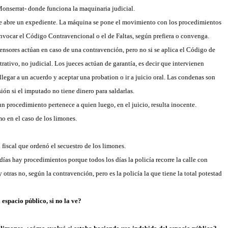
 Monserrat- donde funciona la maquinaria judicial.
o se abre un expediente. La máquina se pone el movimiento con los procedimientos
 invocar el Código Contravencional o el de Faltas, según prefiera o convenga.
efensores actúan en caso de una contravención, pero no si se aplica el Código de
rativo, no judicial. Los jueces actúan de garantía, es decir que intervienen
legar a un acuerdo y aceptar una probation o ir a juicio oral. Las condenas son
ión si el imputado no tiene dinero para saldarlas.
n procedimiento pertenece a quien luego, en el juicio, resulta inocente.
mo en el caso
de los limones.
l fiscal que ordenó el secuestro de los limones.
s días hay procedimientos porque todos los días la policía recorre la calle con
 otras no, según la contravención, pero es la policía la que tiene la total potestad
espacio público, si no la ve?