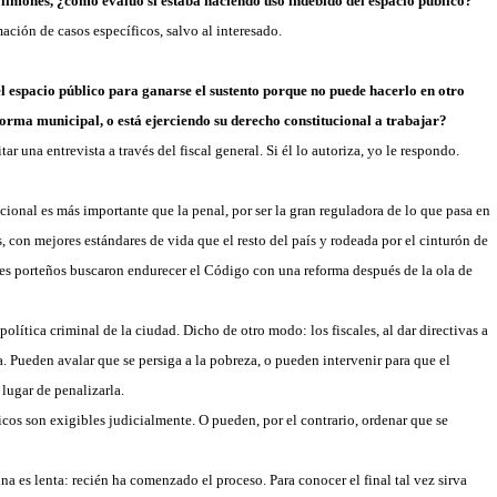
limones, ¿cómo evaluó si estaba haciendo uso indebido del espacio público?
ción de casos específicos, salvo al interesado.
el espacio público para ganarse el sustento porque no puede hacerlo en otro
orma municipal, o está ejerciendo su derecho constitucional a trabajar?
r una entrevista a través del fiscal general. Si él lo autoriza, yo le respondo.
cional es más importante que la penal, por ser la gran reguladora de lo que pasa en
 con mejores estándares de vida que el resto del país y rodeada por el cinturón de
es porteños buscaron endurecer el Código con una reforma después de la ola de
política criminal de la ciudad. Dicho de otro modo: los fiscales, al dar directivas a
a. Pueden avalar que se persiga a la pobreza, o pueden intervenir para que el
lugar de penalizarla.
os son exigibles judicialmente. O pueden, por el contrario, ordenar que se
na es lenta: recién ha comenzado el proceso. Para conocer el final tal vez sirva