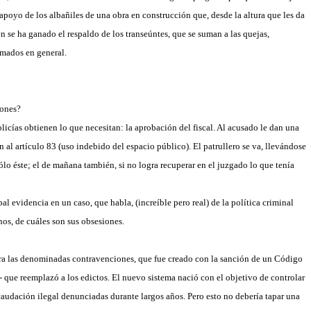
 apoyo de los albañiles de una obra en construcción que, desde la altura que les da
n se ha ganado el respaldo de los transeúntes, que se suman a las quejas,
rmados en general.
mones?
policías obtienen lo que necesitan: la aprobación del fiscal. Al acusado le dan una
n al artículo 83 (uso indebido del espacio público). El patrullero se va, llevándose
sólo éste; el de mañana también, si no logra recuperar en el juzgado lo que tenía
pal evidencia en un caso, que habla, (increíble pero real) de la política criminal
os, de cuáles son sus obsesiones.
ara las denominadas contravenciones, que fue creado con la sanción de un Código
 que reemplazó a los edictos. El nuevo sistema nació con el objetivo de controlar
recaudación ilegal denunciadas durante largos años. Pero esto no debería tapar una