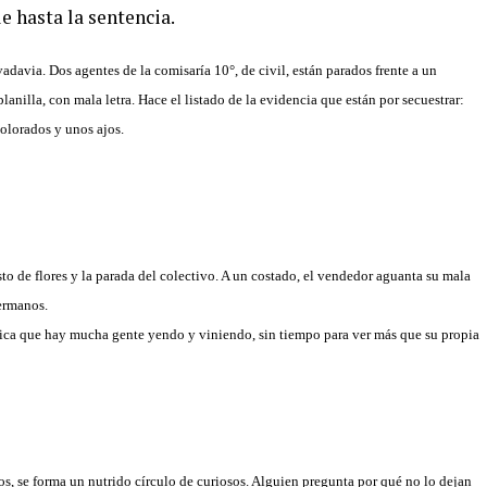
le hasta la sentencia.
davia. Dos agentes de la comisaría 10°, de civil, están parados frente a un
anilla, con mala letra. Hace el listado de la evidencia que están por secuestrar:
colorados y unos ajos.
to de flores y la parada del colectivo. A un costado, el vendedor aguanta su mala
hermanos.
ifica que hay mucha gente yendo y viniendo, sin tiempo para ver más que su propia
os, se forma un nutrido círculo de curiosos. Alguien pregunta por qué no lo dejan