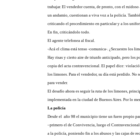
trabajar. El vendedor cuenta, de pronto, con el ruidoso
un andamio, cuestionan a viva voz a la policía. Tambié
criticando el procedimiento en particular y a los unifo
En fin, criticándolo todo.
El agente telefonea al fiscal.
-Acá el clima está tenso -comunica-. ¿Secuestro los li
Hay risas y cierto aire de triunfo anticipado, pero los 
copia del acta contravencional. El papel dice: violació
los limones. Para el vendedor, su día está perdido. No 
para vender.
El desafío ahora es seguir la ruta de los limones, princi
implementada en la ciudad de Buenos Aires. Por lo men
La policía
Desde el año 98 el municipio tiene un fuero propio p
–primero el de Convivencia, luego el Contravencional-
a la policía, poniendo fin a los abusos y las cajas de 