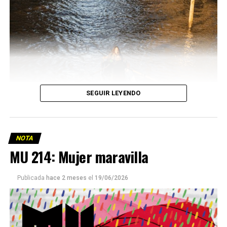
SEGUIR LEYENDO
NOTA
MU 214: Mujer maravilla
Publicada
hace 2 meses
el
19/06/2026
Este número 215 de MU ☝️viene con doble tapa, que
podría ser una frase:
Sin chamuyo, a remarla.