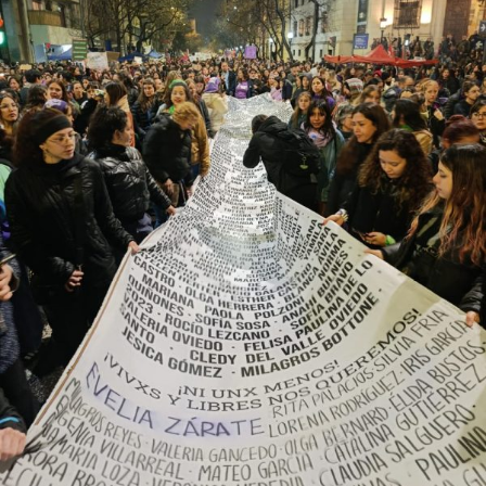
provee biodiversidad, y a una soberanía que se pierde río
abajo. Viaje en barco de MU desde el bajo delta
Descargar la Mu en PDF
bonaerense, para conocer y escuchar a isleños,
productores, docentes, ambientalistas y vecinos que
resisten otra avanzada sobre un territorio en disputa.
Por Francisco Pandolfi