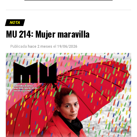
NOTA
MU 214: Mujer maravilla
Publicada
hace 2 meses
el
19/06/2026
Este número 215 de MU ☝️viene con doble tapa, que
podría ser una frase:
Sin chamuyo, a remarla.
Descargar la Mu en PDF