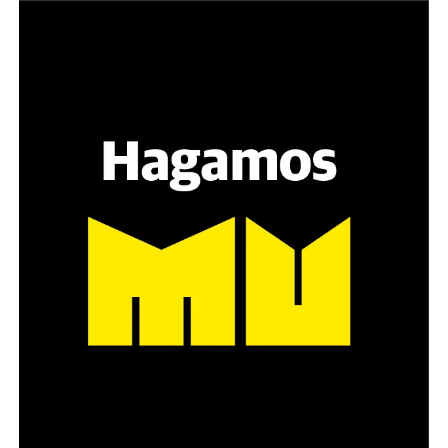
Varones
Hay varios hombres presentes: padres con sus hijas,
grupos de amigos, novios. «Con los pares que no tienen
sensibilidad al tema, la conversación se vuelve muy
estratégica, hay que evitar el choque frontal. Mi método
es a través del interrogante, que puedan encarnar la
pregunta», comparte Gonzalo, de 41 años.