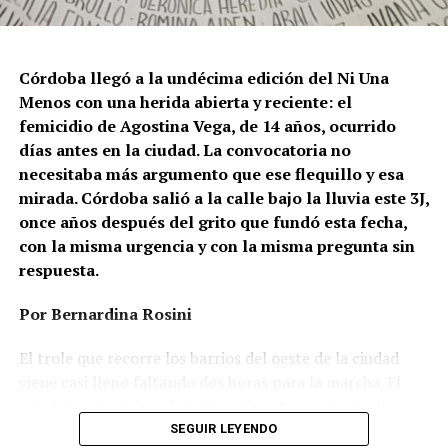
Córdoba llegó a la undécima edición del Ni Una
Menos con una herida abierta y reciente: el
femicidio de Agostina Vega, de 14 años, ocurrido
días antes en la ciudad. La convocatoria no
necesitaba más argumento que ese flequillo y esa
mirada. Córdoba salió a la calle bajo la lluvia este 3J,
once años después del grito que fundó esta fecha,
con la misma urgencia y con la misma pregunta sin
respuesta.
Por Bernardina Rosini
Ganar la vida
: La historia de (no)
El trole que recorre los barrios del oeste de la ciudad
ficción de Sabrina Ortiz
viene casi lleno faltando dos horas para la marcha. El
parabrisas anticipa el motivo: el rostro pequeño de
Agostina Vega, 14 años. Era fácil intuir que será una
SEGUIR LEYENDO
Su hijo Ciro tenía 120 veces más agrotóxicos que lo