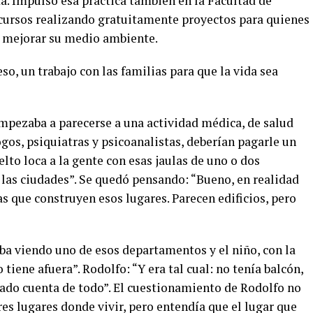
ta. Impulsó esa práctica también en la Facultad de
 cursos realizando gratuitamente proyectos para quienes
o mejorar su medio ambiente.
so, un trabajo con las familias para que la vida sea
empezaba a parecerse a una actividad médica, de salud
ogos, psiquiatras y psicoanalistas, deberían pagarle un
elto loca a la gente con esas jaulas de uno o dos
 las ciudades”. Se quedó pensando: “Bueno, en realidad
s que construyen esos lugares. Parecen edificios, pero
ba viendo uno de esos departamentos y el niño, con la
o tiene afuera”. Rodolfo: “Y era tal cual: no tenía balcón,
a dado cuenta de todo”. El cuestionamiento de Rodolfo no
es lugares donde vivir, pero entendía que el lugar que