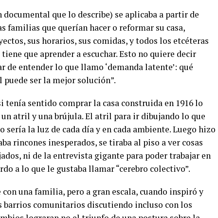
 documental que lo describe) se aplicaba a partir de
s familias que querían hacer o reformar su casa,
ectos, sus horarios, sus comidas, y todos los etcéteras
 tiene que aprender a escuchar. Esto no quiere decir
ar de entender lo que llamo ‘demanda latente’: qué
ál puede ser la mejor solución”.
si tenía sentido comprar la casa construida en 1916 lo
n atril y una brújula. El atril para ir dibujando lo que
 sería la luz de cada día y en cada ambiente. Luego hizo
aba rincones inesperados, se tiraba al piso a ver cosas
ejados, ni de la entrevista gigante para poder trabajar en
rdo a lo que le gustaba llamar “cerebro colectivo”.
con una familia, pero a gran escala, cuando inspiró y
s barrios comunitarios discutiendo incluso con los
mbios lograran no el triunfo de una postura sobre la