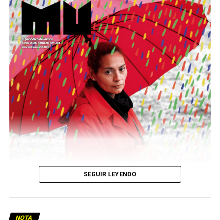
Este número 215 de MU ☝️viene con doble tapa, que
podría ser una frase:
Sin chamuyo, a remarla.
Descargar la Mu en PDF
SEGUIR LEYENDO
NOTA