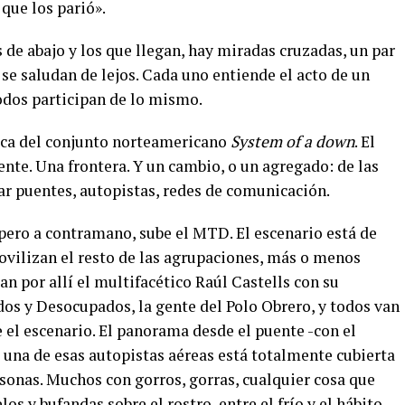
 que los parió».
os de abajo y los que llegan, hay miradas cruzadas, un par
se saludan de lejos. Cada uno entiende el acto de un
odos participan de lo mismo.
sica del conjunto norteamericano
System of a down
. El
nte. Una frontera. Y un cambio, o un agregado: de las
ar puentes, autopistas, redes de comunicación.
, pero a contramano, sube el MTD. El escenario está de
 movilizan el resto de las agrupaciones, más o menos
an por allí el multifacético Raúl Castells con su
s y Desocupados, la gente del Polo Obrero, y todos van
l escenario. El panorama desde el puente -con el
 una de esas autopistas aéreas está totalmente cubierta
sonas. Muchos con gorros, gorras, cualquier cosa que
os y bufandas sobre el rostro, entre el frío y el hábito