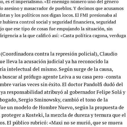
io, es el imperialismo. «El enemigo número uno del género
do asesino y masacrador de pueblos. Y decimos que acusamos
istas y los políticos nos digan locos. El FMI presionaba al
 hubiera control social y seguridad financiera, seguridad
jo que ese tipo de cosas fue empujando la situación, sin
rigencia a la que calificó así: «Casta política cagona, verduga
(Coordinadora contra la represión policial), Claudio
que lleva la acusación judicial ya ha reconocido la
oría intelectual del mismo. Según surge de la causa,
a buscar al prófugo agente Leiva a su casa pero -consta
imbre varias veces sin éxito. El doctor Pandolfi dudó del
ya responsabilidad atribuyó al gobernador Felipe Solá y
 abogado, Sergio Sminowsky, cambió el tono de la
n fue un modelo de Hombre Nuevo, según la propuesta de
 proteger a Kosteki, la mezcla de dureza y ternura que el
s. El público rubricó: «Maxi no se murió, que se muera