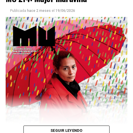
Publicada
hace 2 meses
el
19/06/2026
Este número 215 de MU ☝️viene con doble tapa, que
podría ser una frase:
Sin chamuyo, a remarla.
Descargar la Mu en PDF
SEGUIR LEYENDO