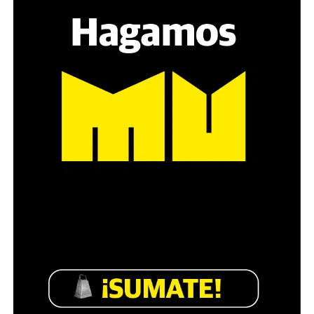
estratégica, hay que evitar el choque frontal. Mi método
es a través del interrogante, que puedan encarnar la
pregunta», comparte Gonzalo, de 41 años.
Década perdida: Marta Montero,
mamá de Lucía Pérez
“Estamos como el día 1”. La frase de la madre de la joven
asesinada en 2016 remite a aquel año: cuando