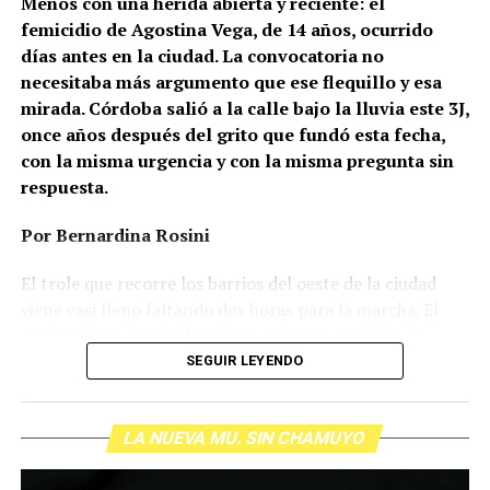
Menos con una herida abierta y reciente: el
femicidio de Agostina Vega, de 14 años, ocurrido
días antes en la ciudad. La convocatoria no
necesitaba más argumento que ese flequillo y esa
mirada. Córdoba salió a la calle bajo la lluvia este 3J,
once años después del grito que fundó esta fecha,
con la misma urgencia y con la misma pregunta sin
respuesta.
Por Bernardina Rosini
Ganar la vida
: La historia de (no)
El trole que recorre los barrios del oeste de la ciudad
ficción de Sabrina Ortiz
viene casi lleno faltando dos horas para la marcha. El
parabrisas anticipa el motivo: el rostro pequeño de
Agostina Vega, 14 años. Era fácil intuir que será una
SEGUIR LEYENDO
Su hijo Ciro tenía 120 veces más agrotóxicos que lo
marcha que desbordará una ciudad que expresa
“admisible”. Su hija Fiamma, 100 veces más; ella, 58.
Gonzalo Giles, pensador y
hartazgo. Nadie mira los barrios de Córdoba, nadie
Viven en Pergamino, llamada “la capital del veneno”,
comunicador «disca»: Error en el
LA NUEVA MU. SIN CHAMUYO
atiende a su gente. Los que ocupan los sillones más
donde se encontraron pesticidas hasta en el agua de red.
mullidos de las oficinas del poder local sobrevuelan las
Bajo amenazas de muerte Sabrina inició una denuncia