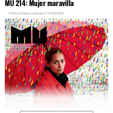
MU 214: Mujer maravilla
Publicada
hace 2 meses
el
19/06/2026
Este número 215 de MU ☝️viene con doble tapa, que
podría ser una frase:
Sin chamuyo, a remarla.
Descargar la Mu en PDF