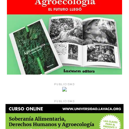
sensibilidad al tema, la conversación se vuelve muy
estratégica, hay que evitar el choque frontal. Mi método
es a través del interrogante, que puedan encarnar la
pregunta», comparte Gonzalo, de 41 años.
PUBLICIDAD
Década perdida: Marta Montero,
PUBLICIDAD
mamá de Lucía Pérez
“Estamos como el día 1”. La frase de la madre de la joven