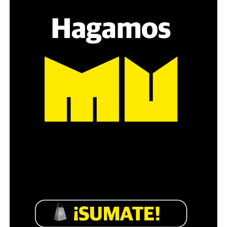
sensibilidad al tema, la conversación se vuelve muy
estratégica, hay que evitar el choque frontal. Mi método
es a través del interrogante, que puedan encarnar la
pregunta», comparte Gonzalo, de 41 años.
Década perdida: Marta Montero,
mamá de Lucía Pérez
“Estamos como el día 1”. La frase de la madre de la joven