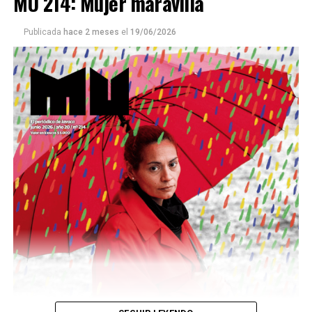
MU 214: Mujer maravilla
Publicada
hace 2 meses
el
19/06/2026
Este número 215 de MU ☝️viene con doble tapa, que
podría ser una frase:
Sin chamuyo, a remarla.
Descargar la Mu en PDF