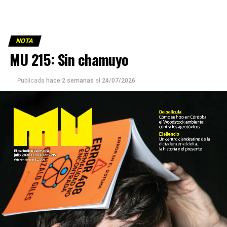
NOTA
MU 215: Sin chamuyo
Publicada
hace 2 semanas
el
24/07/2026