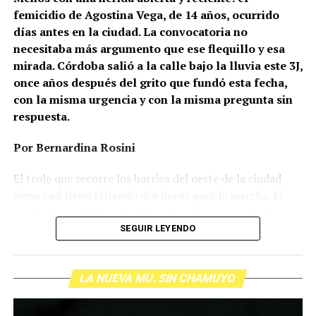
femicidio de Agostina Vega, de 14 años, ocurrido
días antes en la ciudad. La convocatoria no
necesitaba más argumento que ese flequillo y esa
mirada. Córdoba salió a la calle bajo la lluvia este 3J,
once años después del grito que fundó esta fecha,
con la misma urgencia y con la misma pregunta sin
respuesta.
Por Bernardina Rosini
Ganar la vida
: La historia de (no)
El trole que recorre los barrios del oeste de la ciudad
ficción de Sabrina Ortiz
viene casi lleno faltando dos horas para la marcha. El
parabrisas anticipa el motivo: el rostro pequeño de
Agostina Vega, 14 años. Era fácil intuir que será una
SEGUIR LEYENDO
Su hijo Ciro tenía 120 veces más agrotóxicos que lo
marcha que desbordará una ciudad que expresa
“admisible”. Su hija Fiamma, 100 veces más; ella, 58.
Gonzalo Giles, pensador y
hartazgo. Nadie mira los barrios de Córdoba, nadie
Viven en Pergamino, llamada “la capital del veneno”,
comunicador «disca»: Error en el
LA NUEVA MU. SIN CHAMUYO
atiende a su gente. Los que ocupan los sillones más
donde se encontraron pesticidas hasta en el agua de red.
mullidos de las oficinas del poder local sobrevuelan las
Bajo amenazas de muerte Sabrina inició una denuncia
sistema
veredas estalladas, no las caminan. Los cordobeses