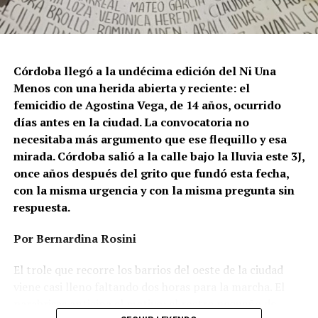
Córdoba llegó a la undécima edición del Ni Una
Menos con una herida abierta y reciente: el
femicidio de Agostina Vega, de 14 años, ocurrido
días antes en la ciudad. La convocatoria no
necesitaba más argumento que ese flequillo y esa
mirada. Córdoba salió a la calle bajo la lluvia este 3J,
once años después del grito que fundó esta fecha,
con la misma urgencia y con la misma pregunta sin
respuesta.
Por Bernardina Rosini
Ganar la vida
: La historia de (no)
El trole que recorre los barrios del oeste de la ciudad
ficción de Sabrina Ortiz
viene casi lleno faltando dos horas para la marcha. El
parabrisas anticipa el motivo: el rostro pequeño de