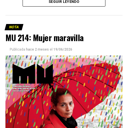
SEGUIR LEYENDO
NOTA
MU 214: Mujer maravilla
Publicada
hace 2 meses
el
19/06/2026
Este número 215 de MU ☝️viene con doble tapa, que
podría ser una frase:
Sin chamuyo, a remarla.
Descargar la Mu en PDF