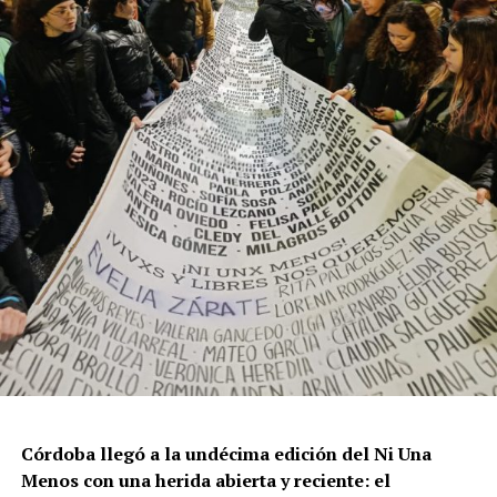
los años anteriores”.
La violencia por odio hacia el colectivo LGBT+ se
intensificó en un contexto de desmantelamiento de
políticas públicas, vaciamiento de organismos de
protección, paralización de la agenda legislativa en
materia de derechos y consolidación de discursos
fascistas que estigmatizan a la diversidad.
Para María Rachid, titular del Instituto contra la
Discriminación de la Ciudad de Buenos Aires e
integrante de la Federación Argentina LGBT+
(FALGBT), el drástico aumento de estos crímenes en
Argentina no puede separarse de los discursos de odio
que provienen del gobierno nacional. “Tanto el
presidente como funcionarios y allegados se expresan
de manera violenta y discriminatoria hacia la comunidad
Córdoba llegó a la undécima edición del Ni Una
LGBT en general y, principalmente, hacia la comunidad
Menos con una herida abierta y reciente: el
trans”, describe Rachid. “Y eso –agrega– genera mayor