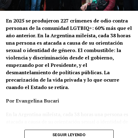
En 2025 se produjeron 227 crímenes de odio contra
personas de la comunidad LGTBIQ+: 60% más que el
año anterior. En la Argentina mileísta, cada 38 horas
una persona es atacada a causa de su orientación
sexual o identidad de género.
El combustible: la
violencia y discriminación desde el gobierno,
empezando por el Presidente, y el
desmantelamiento de políticas públicas. La
precarización de la vida privada y lo que ocurre
cuando el Estado se retira.
Por Evangelina Bucari
En la Argentina mileísta, cada 38 horas una persona es
atacada a causa de su orientación sexual o identidad de
género. En Cañuelas, un hombre le prendió fuego a la
SEGUIR LEYENDO
casa de una pareja de lesbianas. En Recoleta, dos