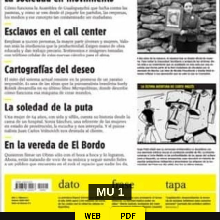
MU 1
WEB
PDF