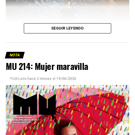
SEGUIR LEYENDO
NOTA
MU 214: Mujer maravilla
Publicada
hace 2 meses
el
19/06/2026
Este número 215 de MU ☝️viene con doble tapa, que
podría ser una frase:
Sin chamuyo, a remarla.