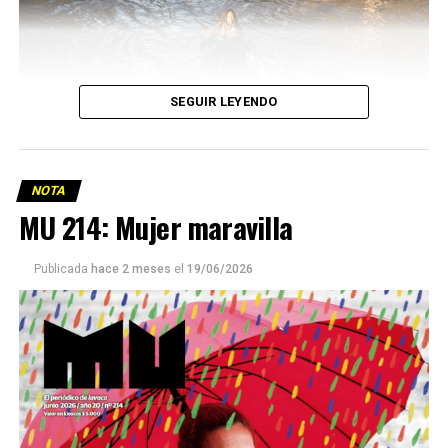
SEGUIR LEYENDO
NOTA
MU 214: Mujer maravilla
Publicada
hace 2 meses
el
19/06/2026
Este número 215 de MU ☝️viene con doble tapa, que
podría ser una frase:
Sin chamuyo, a remarla.