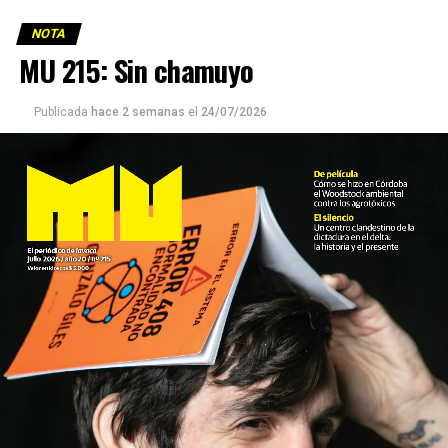
NOTA
MU 215: Sin chamuyo
Publicada
hace 2 semanas
el
24/07/2026