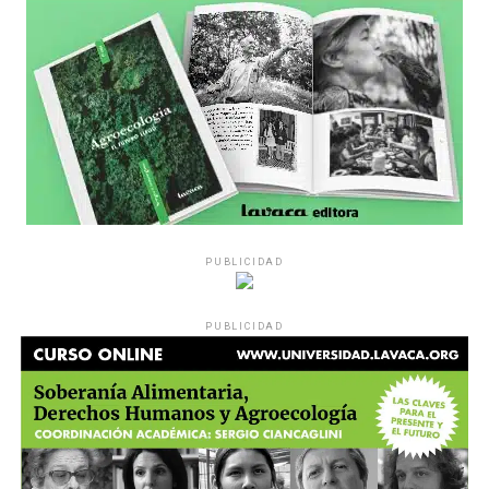
es a través del interrogante, que puedan encarnar la
pregunta», comparte Gonzalo, de 41 años.
PUBLICIDAD
Década perdida: Marta Montero,
PUBLICIDAD
mamá de Lucía Pérez
“Estamos como el día 1”. La frase de la madre de la joven
asesinada en 2016 remite a aquel año: cuando
denunciaron que dos narcofemicidas habían abusado y