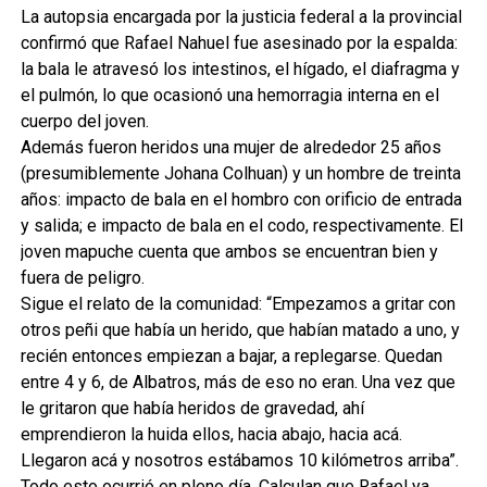
La autopsia encargada por la justicia federal a la provincial
confirmó que Rafael Nahuel fue asesinado por la espalda:
la bala le atravesó los intestinos, el hígado, el diafragma y
el pulmón, lo que ocasionó una hemorragia interna en el
cuerpo del joven.
Además fueron heridos una mujer de alrededor 25 años
(presumiblemente Johana Colhuan) y un hombre de treinta
años: impacto de bala en el hombro con orificio de entrada
y salida; e impacto de bala en el codo, respectivamente. El
joven mapuche cuenta que ambos se encuentran bien y
fuera de peligro.
Sigue el relato de la comunidad: “Empezamos a gritar con
otros peñi que había un herido, que habían matado a uno, y
recién entonces empiezan a bajar, a replegarse. Quedan
entre 4 y 6, de Albatros, más de eso no eran. Una vez que
le gritaron que había heridos de gravedad, ahí
emprendieron la huida ellos, hacia abajo, hacia acá.
Llegaron acá y nosotros estábamos 10 kilómetros arriba”.
Todo esto ocurrió en pleno día. Calculan que Rafael ya