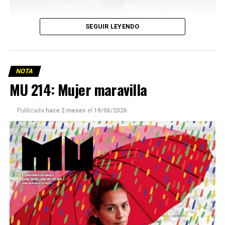
SEGUIR LEYENDO
NOTA
MU 214: Mujer maravilla
Publicada
hace 2 meses
el
19/06/2026
Este número 215 de MU ☝️viene con doble tapa, que
podría ser una frase:
Sin chamuyo, a remarla.
Descargar la Mu en PDF