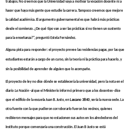
trabajos. No creemos que la Universidad vaya a motivar la vocación docente ni a
hacer que haya más gente que estudie la carrera. Tampoco creemos que mejore
la calidad académica. El argumento gubernamental es que habrá más prácticas
desde el comienzo. ¿De qué tipo van a ser las prácticas si no tienen un sustento
para la enseñanza?”, preguntó Estela Fernández.
Alguna pista para responder: el proyecto prevee las residencias pagas, por las que
estudiantes estarán a cargo de un curso, sin la teoría ni la práctica para hacerlo, y
sin la posibilidad de aprender de alguien que lo acompañe.
El proyecto de ley no dice dónde se establecería la universidad, pero la nota en el
diario
La Nación
-al que el Ministerio informó primero que a los docentes- dice
que el edificio de la escuela Juan B. Justo, en
Lascano 3840
, sería la nueva sede. La
otra fuente con la que pudieron corroborarlo fueron los vecinos, quienes
recibieron mensajes para que no estacionen sus autos en los alrededores del
instituto porque comenzaría una construcción. El Juan B Justo se está