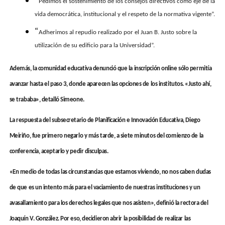
Pedimos el sostenimiento de los consejos directivos como eje de la
vida democrática, institucional y el respeto de la normativa vigente”.
“
Adherimos al repudio realizado por el Juan B. Justo sobre la
utilización de su edificio para la Universidad”.
Además, la comunidad educativa denunció que la inscripción online sólo permitía
avanzar hasta el paso 3, donde aparecen las opciones de los institutos. «Justo ahí,
se trababa», detalló Simeone.
La respuesta del subsecretario de Planificación e Innovación Educativa, Diego
Meiriño, fue primero negarlo y más tarde, a siete minutos del comienzo de la
conferencia, aceptarlo y pedir disculpas.
«En medio de todas las circunstancias que estamos viviendo, no nos caben dudas
de que es un intento más para el vaciamiento de nuestras instituciones y un
avasallamiento para los derechos legales que nos asisten», definió la rectora del
Joaquín V. González. Por eso, decidieron abrir la posibilidad de realizar las