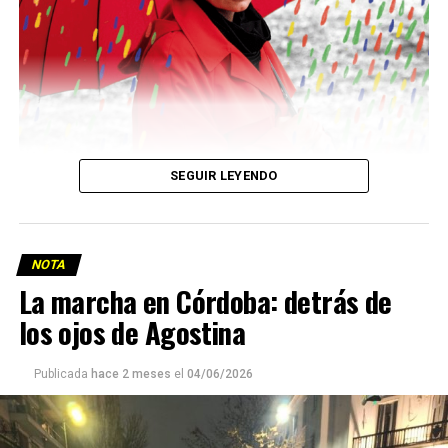
SEGUIR LEYENDO
NOTA
La marcha en Córdoba: detrás de
los ojos de Agostina
Viaje a la vida en el Delta: Y la nave
va
Publicada
hace 2 meses
el
04/06/2026
Ella y sus dos hijos llevan glifosato en su sangre, al igual
que muchos y muchas en
Pergamino, localidad contaminada por el agronegocio
Mientras el gobierno nacional privatiza la principal vía