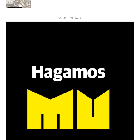
reparten lienzos con los ojos serigrafiados de Agostina.
Los ojos y su flequillo de nena.
PUBLICIDAD
Varones
Hay varios hombres presentes: padres con sus hijas,
grupos de amigos, novios. «Con los pares que no tienen
sensibilidad al tema, la conversación se vuelve muy
estratégica, hay que evitar el choque frontal. Mi método
es a través del interrogante, que puedan encarnar la
pregunta», comparte Gonzalo, de 41 años.