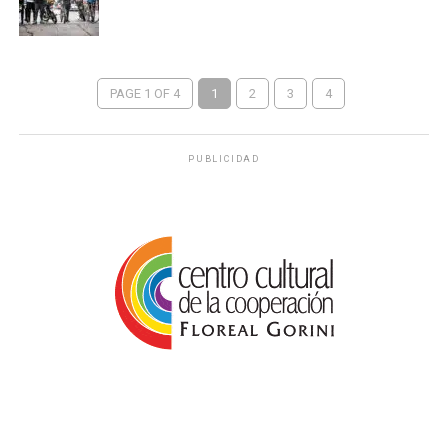
PAGE 1 OF 4
1
2
3
4
PUBLICIDAD