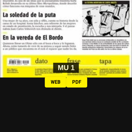
MU 1
WEB
PDF