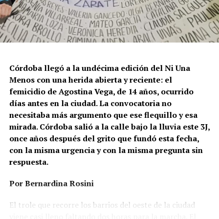
Córdoba llegó a la undécima edición del Ni Una
Menos con una herida abierta y reciente: el
femicidio de Agostina Vega, de 14 años, ocurrido
días antes en la ciudad. La convocatoria no
necesitaba más argumento que ese flequillo y esa
mirada. Córdoba salió a la calle bajo la lluvia este 3J,
once años después del grito que fundó esta fecha,
con la misma urgencia y con la misma pregunta sin
respuesta.
Por Bernardina Rosini
Ganar la vida
: La historia de (no)
El trole que recorre los barrios del oeste de la ciudad
viene casi lleno faltando dos horas para la marcha. El