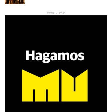
reparten lienzos con los ojos serigrafiados de Agostina.
Los ojos y su flequillo de nena.
PUBLICIDAD
Varones
Hay varios hombres presentes: padres con sus hijas,
grupos de amigos, novios. «Con los pares que no tienen
sensibilidad al tema, la conversación se vuelve muy
estratégica, hay que evitar el choque frontal. Mi método
es a través del interrogante, que puedan encarnar la
pregunta», comparte Gonzalo, de 41 años.