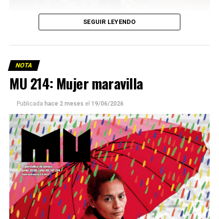
SEGUIR LEYENDO
NOTA
MU 214: Mujer maravilla
Publicada
hace 2 meses
el
19/06/2026
Este número 215 de MU ☝️viene con doble tapa, que
podría ser una frase:
Sin chamuyo, a remarla.
Descargar la Mu en PDF