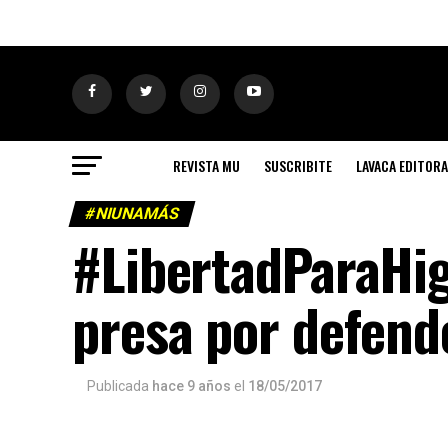
REVISTA MU
SUSCRIBITE
LAVACA EDITORA
#NIUNAMÁS
#LibertadParaHig
presa por defend
Publicada
hace 9 años
el
18/05/2017