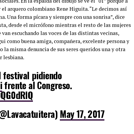
ociales. En la espalda del dibujo se ve el “01” porque a
r el arquero colombiano Rene Higuita. “Le decimos así
ma. Una forma pícara y siempre con una sonrisa”, dice
ta, desde el micrófono mientras el resto de las mujeres
e van escuchando las voces de las distintas vecinas,
igui como buena amiga, compañera, excelente persona y
 la misma denuncia de sus seres queridos una y otra
r lesbiana.
 festival pidiendo
i
frente al Congreso.
zQQG0dRIQ
(@Lavacatuitera)
May 17, 2017