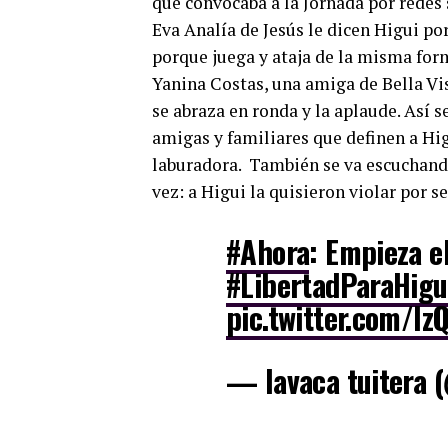
que convocaba a la Jornada por redes s
Eva Analía de Jesús le dicen Higui po
porque juega y ataja de la misma for
Yanina Costas, una amiga de Bella Vis
se abraza en ronda y la aplaude. Así s
amigas y familiares que definen a H
laburadora. También se va escuchando
vez: a Higui la quisieron violar por se
#Ahora
: Empieza el
#LibertadParaHigu
pic.twitter.com/I
— lavaca tuitera 