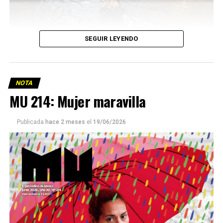
SEGUIR LEYENDO
NOTA
MU 214: Mujer maravilla
Publicada
hace 2 meses
el
19/06/2026
Este número 215 de MU ☝️viene con doble tapa, que
podría ser una frase:
Sin chamuyo, a remarla.