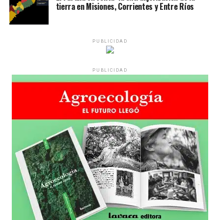
tierra en Misiones, Corrientes y Entre Ríos
Desde una mesa que intenta protegerse del agua se
reparten lienzos con los ojos serigrafiados de Agostina.
Los ojos y su flequillo de nena.
PUBLICIDAD
Varones
PUBLICIDAD
Hay varios hombres presentes: padres con sus hijas,
grupos de amigos, novios. «Con los pares que no tienen
sensibilidad al tema, la conversación se vuelve muy
estratégica, hay que evitar el choque frontal. Mi método
es a través del interrogante, que puedan encarnar la
pregunta», comparte Gonzalo, de 41 años.