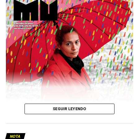
Este número 215 de MU ☝️viene con doble tapa, que
podría ser una frase:
Sin chamuyo, a remarla.
Descargar la Mu en PDF
SEGUIR LEYENDO
NOTA