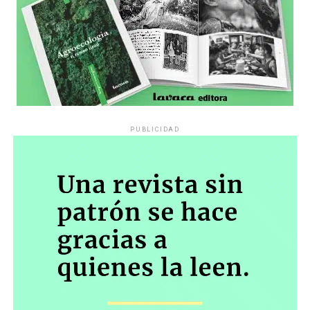
PUBLICIDAD
Década perdida: Marta Montero,
mamá de Lucía Pérez
“Estamos como el día 1”. La frase de la madre de la joven
asesinada en 2016 remite a aquel año: cuando
denunciaron que dos narcofemicidas habían abusado y
asesinado a su hija, hasta hoy, dos juicios después, pues la
impunidad sigue consagrada. De motivar el Primer Paro
Nacional de Mujeres a la decisión que tomó Marta ahora: