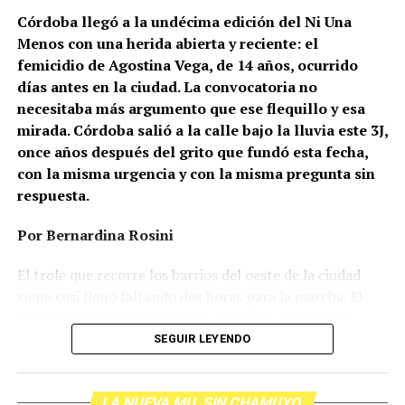
Córdoba llegó a la undécima edición del Ni Una
Menos con una herida abierta y reciente: el
femicidio de Agostina Vega, de 14 años, ocurrido
días antes en la ciudad. La convocatoria no
necesitaba más argumento que ese flequillo y esa
mirada. Córdoba salió a la calle bajo la lluvia este 3J,
once años después del grito que fundó esta fecha,
con la misma urgencia y con la misma pregunta sin
respuesta.
Por Bernardina Rosini
Ganar la vida
: La historia de (no)
El trole que recorre los barrios del oeste de la ciudad
ficción de Sabrina Ortiz
viene casi lleno faltando dos horas para la marcha. El
parabrisas anticipa el motivo: el rostro pequeño de
Agostina Vega, 14 años. Era fácil intuir que será una
SEGUIR LEYENDO
Su hijo Ciro tenía 120 veces más agrotóxicos que lo
marcha que desbordará una ciudad que expresa
“admisible”. Su hija Fiamma, 100 veces más; ella, 58.
Gonzalo Giles, pensador y
hartazgo. Nadie mira los barrios de Córdoba, nadie
Viven en Pergamino, llamada “la capital del veneno”,
LA NUEVA MU. SIN CHAMUYO
atiende a su gente. Los que ocupan los sillones más