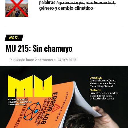
palabras ag̶r̶o̶e̶c̶o̶l̶o̶g̶í̶a̶, b̶i̶o̶d̶i̶v̶e̶r̶s̶i̶d̶a̶d̶,
g̶é̶n̶e̶r̶o̶ y c̶a̶m̶b̶i̶o̶ c̶l̶i̶m̶á̶t̶i̶c̶o̶
NOTA
MU 215: Sin chamuyo
Publicada
hace 2 semanas
el
24/07/2026