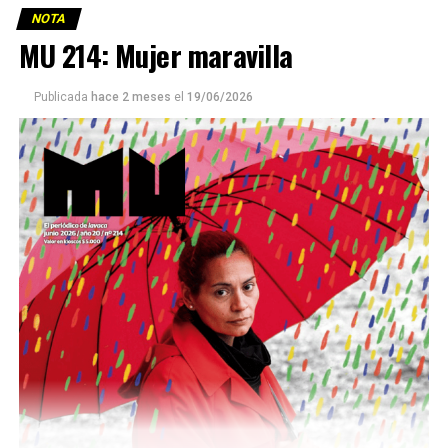
NOTA
MU 214: Mujer maravilla
Publicada
hace 2 meses
el
19/06/2026
Este número 215 de MU ☝️viene con doble tapa, que
podría ser una frase:
Sin chamuyo, a remarla.
Descargar la Mu en PDF