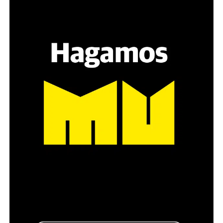
Hay varios hombres presentes: padres con sus hijas,
grupos de amigos, novios. «Con los pares que no tienen
sensibilidad al tema, la conversación se vuelve muy
estratégica, hay que evitar el choque frontal. Mi método
es a través del interrogante, que puedan encarnar la
pregunta», comparte Gonzalo, de 41 años.
Década perdida: Marta Montero,
mamá de Lucía Pérez