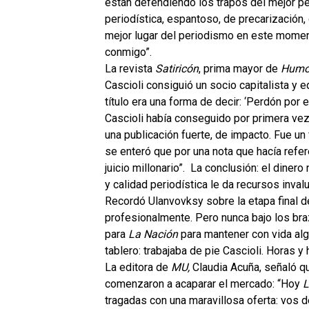
están defendiendo los trapos del mejor pe
periodística, espantoso, de precarización,
mejor lugar del periodismo en este momen
conmigo”.
La revista
Satiricón
, prima mayor de
Humo
Cascioli consiguió un socio capitalista y e
título era una forma de decir: ‘Perdón por e
Cascioli había conseguido por primera vez 
una publicación fuerte, de impacto. Fue un
se enteró que por una nota que hacía refe
juicio millonario”. La conclusión: el diner
y calidad periodística le da recursos inval
Recordó Ulanvovksy sobre la etapa final 
profesionalmente. Pero nunca bajo los braz
para
La Nación
para mantener con vida alg
tablero: trabajaba de pie Cascioli. Horas y
La editora de
MU,
Claudia Acuña, señaló q
comenzaron a acaparar el mercado: “Hoy
L
tragadas con una maravillosa oferta: vos 