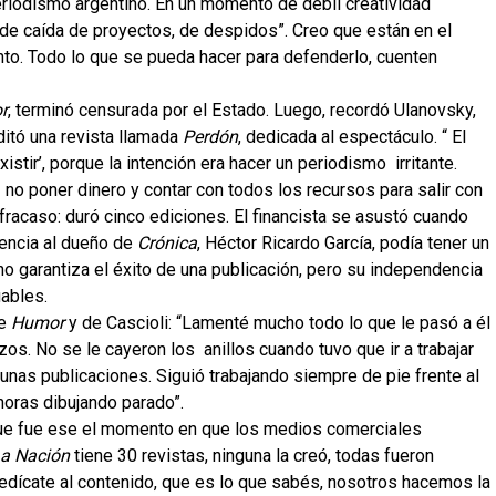
riodismo argentino. En un momento de débil creatividad
 de caída de proyectos, de despidos”. Creo que están en el
to. Todo lo que se pueda hacer para defenderlo, cuenten
r
, terminó censurada por el Estado. Luego, recordó Ulanovsky,
ditó una revista llamada
Perdón
, dedicada al espectáculo. “ El
xistir’, porque la intención era hacer un periodismo irritante.
no poner dinero y contar con todos los recursos para salir con
 fracaso: duró cinco ediciones. El financista se asustó cuando
rencia al dueño de
Crónica
, Héctor Ricardo García, podía tener un
o no garantiza el éxito de una publicación, pero su independencia
uables.
de
Humor
y de Cascioli: “Lamenté mucho todo lo que le pasó a él
os. No se le cayeron los anillos cuando tuvo que ir a trabajar
unas publicaciones. Siguió trabajando siempre de pie frente al
 horas dibujando parado”.
ue fue ese el momento en que los medios comerciales
a Nación
tiene 30 revistas, ninguna la creó, todas fueron
dedícate al contenido, que es lo que sabés, nosotros hacemos la