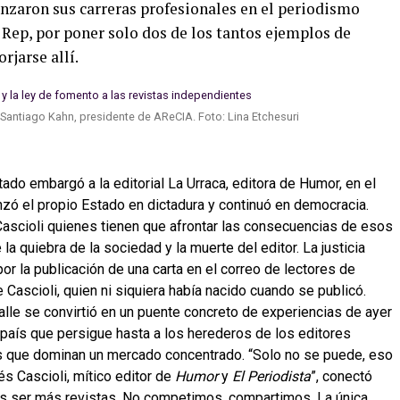
nzaron sus carreras profesionales en el periodismo
Rep, por poner solo dos de los tantos ejemplos de
jarse allí.
y Santiago Kahn, presidente de AReCIA. Foto: Lina Etchesuri
tado embargó a la editorial La Urraca, editora de Humor, en el
zó el propio Estado en dictadura y continuó en democracia.
Cascioli quienes tienen que afrontar las consecuencias de esos
la quiebra de la sociedad y la muerte del editor. La justicia
por la publicación de una carta en el correo de lectores de
e Cascioli, quien ni siquiera había nacido cuando se publicó.
calle se convirtió en un puente concreto de experiencias de ayer
país que persigue hasta a los herederos de los editores
s que dominan un mercado concentrado. “Solo no se puede, eso
s Cascioli, mítico editor de
Humor
y
El Periodista
”, conectó
 ser más revistas. No competimos, compartimos. La única