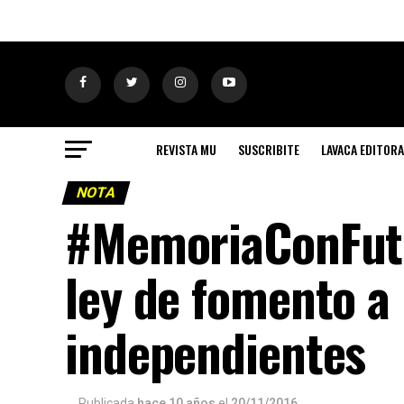
REVISTA MU
SUSCRIBITE
LAVACA EDITORA
NOTA
#MemoriaConFutu
ley de fomento a 
independientes
Publicada
hace 10 años
el
20/11/2016