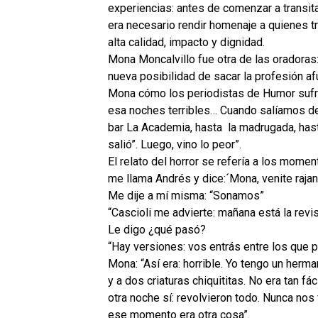
experiencias: antes de comenzar a transita
era necesario rendir homenaje a quienes t
alta calidad, impacto y dignidad.
Mona Moncalvillo fue otra de las oradoras
nueva posibilidad de sacar la profesión af
Mona cómo los periodistas de Humor sufri
esa noches terribles… Cuando salíamos de 
bar La Academia, hasta la madrugada, hast
salió”. Luego, vino lo peor”.
El relato del horror se refería a los mome
me llama Andrés y dice:´Mona, venite rajan
Me dije a mí misma: “Sonamos”
“Cascioli me advierte: mañana está la revist
Le digo ¿qué pasó?
“Hay versiones: vos entrás entre los que pu
Mona: “Así era: horrible. Yo tengo un herm
y a dos criaturas chiquititas. No era tan fá
otra noche sí: revolvieron todo. Nunca nos 
ese momento era otra cosa”.