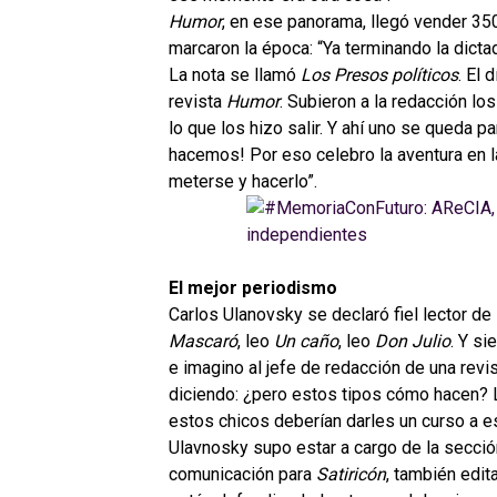
Humor
, en ese panorama, llegó vender 35
marcaron la época: “Ya terminando la dict
La nota se llamó
Los Presos políticos
. El 
revista
Humor
. Subieron a la redacción l
lo que los hizo salir. Y ahí uno se queda p
hacemos! Por eso celebro la aventura en l
meterse y hacerlo”.
El mejor periodismo
Carlos Ulanovsky se declaró fiel lector de
Mascaró
, leo
Un caño
, leo
Don Julio
. Y s
e imagino al jefe de redacción de una rev
diciendo: ¿pero estos tipos cómo hacen? L
estos chicos deberían darles un curso a es
Ulavnosky supo estar a cargo de la secci
comunicación para
Satiricón
, también edit