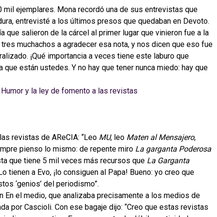
0 mil ejemplares. Mona recordó una de sus entrevistas que
adura, entrevisté a los últimos presos que quedaban en Devoto.
día que salieron de la cárcel al primer lugar que vinieron fue a la
os tres muchachos a agradecer esa nota, y nos dicen que eso fue
aralizado. ¡Qué importancia a veces tiene este laburo que
a que están ustedes. Y no hay que tener nunca miedo: hay que
 las revistas de AReCIA: “Leo
MU
, leo
Maten al Mensajero
,
iempre pienso lo mismo: de repente miro
La garganta Poderosa
ista que tiene 5 mil veces más recursos que
La Garganta
o tienen a Evo, ¡lo consiguen al Papa! Bueno: yo creo que
tos ‘genios’ del periodismo”.
ón En el medio, que analizaba precisamente a los medios de
ada por Cascioli. Con ese bagaje dijo: “Creo que estas revistas