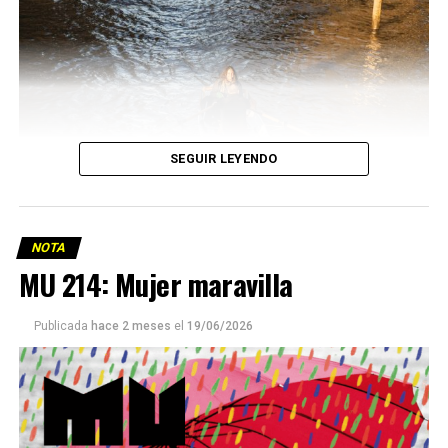
SEGUIR LEYENDO
NOTA
MU 214: Mujer maravilla
Publicada
hace 2 meses
el
19/06/2026
Este número 215 de MU ☝️viene con doble tapa, que
podría ser una frase:
Sin chamuyo, a remarla.