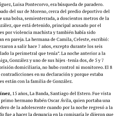
íguez, Luisa Pontecorvo, era búsqueda de paradero.
do del sur de Moreno, cerca del predio deportivo del
e una bolsa, semienterrada, a doscientos metros de la
nzález, que está detenido, principal acusado por el
es por violencia machista y también había sido
 en pareja. La hermana de Camila, Celeste, escribió:
aron a salir hace 7 años, excepto durante los seis
ado la perimetral que tenía”. La noche anterior a la
a, González y uno de sus hijes -tenía dos, de 5 y 7
prisión domiciliaria, no hubo control ni monitoreo. El 8
 contradicciones en su declaración y porque estaba
es están con la familia de González.
tínez
, 15 años, La Banda, Santiago del Estero. Fue vista
su primo hermano Rubén Oscar Ávila, quien portaba una
adero de la adolescente cuando por la noche regresó a la
do fue a hacer la denuncia en la comisaría le dijeron que