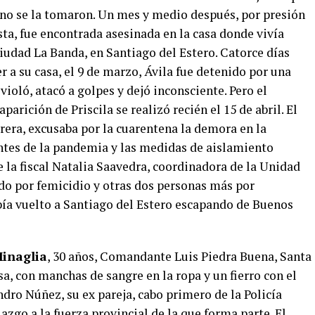
y no se la tomaron. Un mes y medio después, por presión
ta, fue encontrada asesinada en la casa donde vivía
ciudad La Banda, en Santiago del Estero. Catorce días
r a su casa, el 9 de marzo, Ávila fue detenido por una
ioló, atacó a golpes y dejó inconsciente. Pero el
arición de Priscila se realizó recién el 15 de abril. El
rera, excusaba por la cuarentena la demora en la
ntes de la pandemia y las medidas de aislamiento
 la fiscal Natalia Saavedra, coordinadora de la Unidad
ado por femicidio y otras dos personas más por
abía vuelto a Santiago del Estero escapando de Buenos
Minaglia
, 30 años, Comandante Luis Piedra Buena, Santa
a, con manchas de sangre en la ropa y un fierro con el
ndro Núñez, su ex pareja, cabo primero de la Policía
lazgo a la fuerza provincial de la que forma parte. El