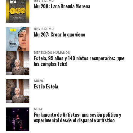
REVISTA MU
Mu 208: Lara Brenda Morena
REVISTA MU
Mu 207: Crear lo que viene
DERECHOS HUMANOS
Estela, 95 años y 140 nietos recuperados: ¡que
Década perdida: Marta Montero,
los cumplas feliz!
mamá de Lucía Pérez
MU201
“Estamos como el día 1”. La frase de la madre de la joven
Estilo Estela
asesinada en 2016 remite a aquel año: cuando
denunciaron que dos narcofemicidas habían abusado y
asesinado a su hija, hasta hoy, dos juicios después, pues la
NOTA
impunidad sigue consagrada. De motivar el Primer Paro
Parlamento de Artistas: una sesión política y
experimental desde el disparate artístico
Violencia policial en Constitución:
Nacional de Mujeres a la decisión que tomó Marta ahora:
estudiar abogacía. La injusticia como una tortura y la