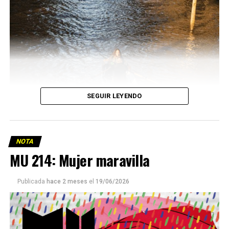
SEGUIR LEYENDO
NOTA
MU 214: Mujer maravilla
Publicada
hace 2 meses
el
19/06/2026
Este número 215 de MU ☝️viene con doble tapa, que
podría ser una frase:
Sin chamuyo, a remarla.