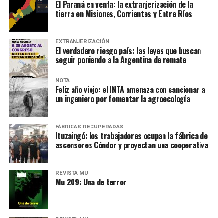
propios y ajenos. Una mujer contempla desde el cordón
El Paraná en venta: la extranjerización de la
muerte y la investigación de chicos de la zona, con sus
y llora desconsolada:
«Es la primera vez que vengo. Es
tierra en Misiones, Corrientes y Entre Ríos
preguntas y sus grabadores, para entender el pasado y
la primera vez en una marcha. Yo no puedo creer lo
mucho del presente.
que hicieron con esa niña.»
Está junto a su hija de 19
EXTRANJERIZACIÓN
años y no sabe si sumarse al recorrido. Llora y llueve.
Por Lucas Pedulla
El verdadero riesgo país: las leyes que buscan
seguir poniendo a la Argentina de remate
Desde una mesa que intenta protegerse del agua se
reparten lienzos con los ojos serigrafiados de Agostina.
NOTA
Los ojos y su flequillo de nena.
Feliz año viejo: el INTA amenaza con sancionar a
un ingeniero por fomentar la agroecología
Varones
Hay varios hombres presentes: padres con sus hijas,
FÁBRICAS RECUPERADAS
Ituzaingó: los trabajadores ocupan la fábrica de
grupos de amigos, novios. «Con los pares que no tienen
ascensores Cóndor y proyectan una cooperativa
sensibilidad al tema, la conversación se vuelve muy
estratégica, hay que evitar el choque frontal. Mi método
REVISTA MU
es a través del interrogante, que puedan encarnar la
Mu 209: Una de terror
pregunta», comparte Gonzalo, de 41 años.