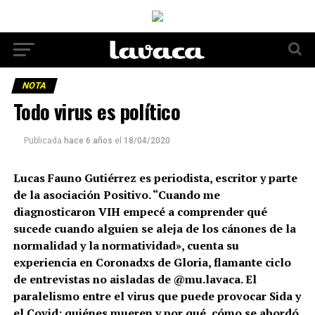
NOTA
Todo virus es político
Publicada
hace 6 años
el
18/04/2020
Lucas Fauno Gutiérrez es periodista, escritor y parte
de la asociación Positivo. “Cuando me
diagnosticaron VIH empecé a comprender qué
sucede cuando alguien se aleja de los cánones de la
normalidad y la normatividad», cuenta su
experiencia en Coronadxs de Gloria, flamante ciclo
de entrevistas no aisladas de @mu.lavaca. El
paralelismo entre el virus que puede provocar Sida y
el Covid: quiénes mueren y por qué, cómo se abordó